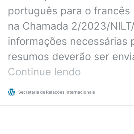
português para o francês 
na Chamada 2/2023/NILT/
informações necessárias p
resumos deverão ser env
Chamada
Continue lendo
2/2023/NILT/SINTER
–
Tradução
Secretaria de Relações Internacionais
(Português⇔Francês)
de
Resumos
Acadêmicos
para
Estudantes
de