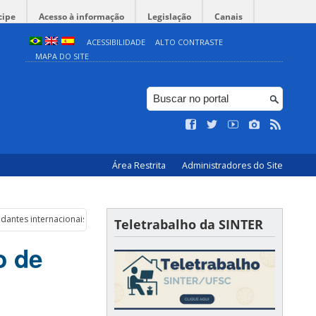
cipe
Acesso à informação
Legislação
Canais
ACESSIBILIDADE
ALTO CONTRASTE
MAPA DO SITE
Área Restrita
Administradores do Site
antes internacionais.
Teletrabalho da SINTER
o de