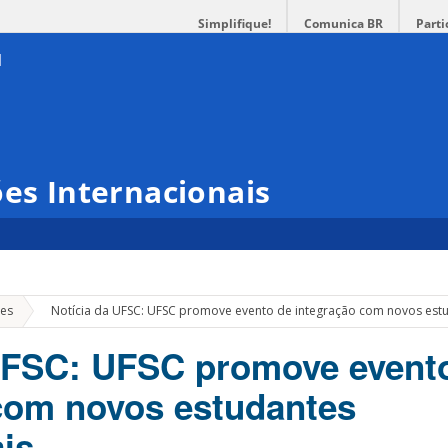
Simplifique!
Comunica BR
Parti
ões Internacionais
»
es
Notícia da UFSC: UFSC promove evento de integração com novos estud
UFSC: UFSC promove event
com novos estudantes
is.