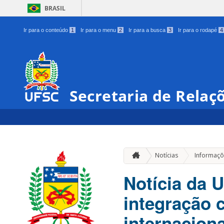
BRASIL
Ir para o conteúdo
1
Ir para o menu
2
Ir para a busca
3
Ir para o rodapé
4
Secretaria de Relaç
Notícias
Informaçõ
Notícia da 
integração 
internaciona