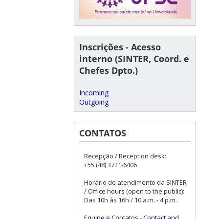
Inscrições - Acesso
interno (SINTER, Coord. e
Chefes Dpto.)
Incoming
Outgoing
CONTATOS
Recepção / Reception desk:
+55 (48) 3721-6406
Horário de atendimento da SINTER
/ Office hours (open to the public):
Das 10h às 16h / 10 a.m. - 4 p.m.
Equipe e Contatos
-
Contact and