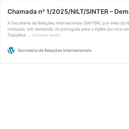
Chamada nº 1/2025/NILT/SINTER – Dem
A Secretaria de Relações Internacionais (SINTER), por meio do N
tradução, sob demanda, do português para o inglês (ou vice-v
Trabalhos …
Continue lendo
Chamada
nº
1/2025/NILT/SINTER
Secretaria de Relações Internacionais
–
Demandas
de
Tradução
(Português⇔Inglês)
–
Até
30/11/2025