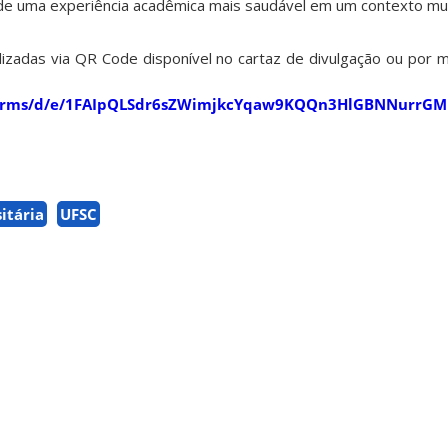
 de uma experiência acadêmica mais saudável em um contexto mult
lizadas via QR Code disponível no cartaz de divulgação ou por m
m/forms/d/e/1FAIpQLSdr6sZWimjkcYqaw9KQQn3HlGBNNurr
itária
UFSC