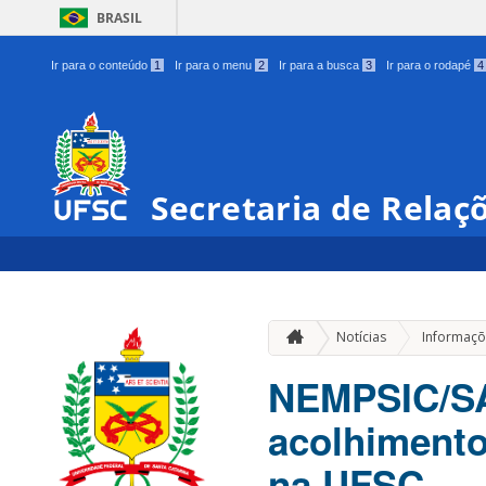
BRASIL
Ir para o conteúdo
1
Ir para o menu
2
Ir para a busca
3
Ir para o rodapé
4
Secretaria de Relaç
Notícias
Informaçõ
NEMPSIC/SAP
acolhimento
na UFSC