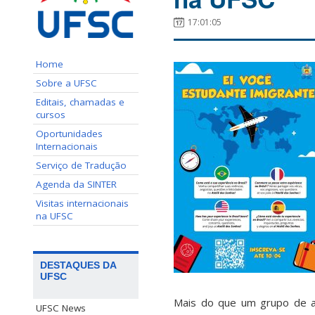
17:01:05
Home
Sobre a UFSC
Editais, chamadas e
cursos
Oportunidades
Internacionais
Serviço de Tradução
Agenda da SINTER
Visitas internacionais
na UFSC
DESTAQUES DA
UFSC
Mais do que um grupo de apo
UFSC News