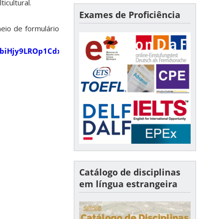
icultural.
Exames de Proficiência
eio de formulário
GMbiHjy9LROp1Cdxmw/viewform
Catálogo de disciplinas
em língua estrangeira