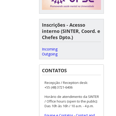
Inscrições - Acesso
interno (SINTER, Coord. e
Chefes Dpto.)
Incoming
Outgoing
CONTATOS
Recepção / Reception desk:
+55 (48) 3721-6406
Horário de atendimento da SINTER
/ Office hours (open to the public):
Das 10h às 16h / 10 a.m. - 4 p.m.
Equipe e Contatos
-
Contact and