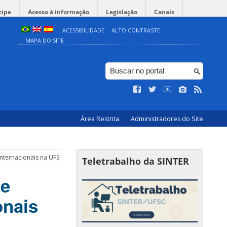
cipe
Acesso à informação
Legislação
Canais
ACESSIBILIDADE
ALTO CONTRASTE
MAPA DO SITE
Área Restrita
Administradores do Site
internacionais na UFSC
Teletrabalho da SINTER
 e
onais