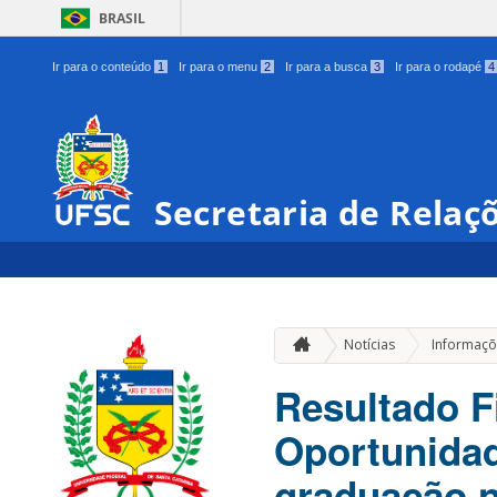
BRASIL
Ir para o conteúdo
1
Ir para o menu
2
Ir para a busca
3
Ir para o rodapé
4
Secretaria de Relaç
Notícias
Informaçõ
Resultado F
Oportunidad
graduação n