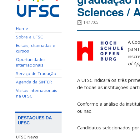
Sciences / 
14:17:05
Home
Sobre a UFSC
A Coo
Editais, chamadas e
(SINT
cursos
insc
Oportunidades
of Ap
Internacionais
Serviço de Tradução
A UFSC indicará os três prime
Agenda da SINTER
de todas as instituições part
Visitas internacionais
na UFSC
Conforme a análise da instit
ou não.
DESTAQUES DA
UFSC
Candidatos selecionados por 
UFSC News