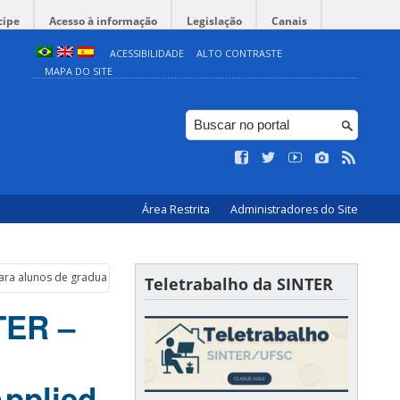
cipe
Acesso à informação
Legislação
Canais
ACESSIBILIDADE
ALTO CONTRASTE
MAPA DO SITE
Área Restrita
Administradores do Site
ra alunos de graduação na Offenburg University of Applied Sciences / Alema
Teletrabalho da SINTER
TER –
Applied