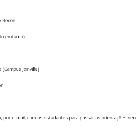
o Bocon
ão (noturno)
 [Campus Joinville]
er
, por e-mail, com os estudantes para passar as orientações nec