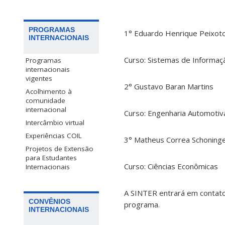
PROGRAMAS
1° Eduardo Henrique Peixot
INTERNACIONAIS
Curso: Sistemas de Informaç
Programas
internacionais
vigentes
2° Gustavo Baran Martins
Acolhimento à
comunidade
internacional
Curso: Engenharia Automotiva
Intercâmbio virtual
Experiências COIL
3° Matheus Correa Schoning
Projetos de Extensão
para Estudantes
Curso: Ciências Econômicas
Internacionais
A SINTER entrará em contato
CONVÊNIOS
programa.
INTERNACIONAIS