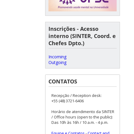
Inscrições - Acesso
interno (SINTER, Coord. e
Chefes Dpto.)
Incoming
Outgoing
CONTATOS
Recepção / Reception desk:
+55 (48) 3721-6406
Horário de atendimento da SINTER
/ Office hours (open to the public):
Das 10h às 16h / 10 a.m. - 4 p.m.
Equipe e Contatos
-
Contact and