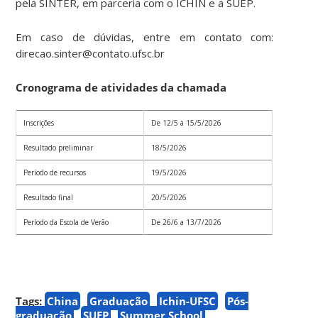
pela SINTER, em parceria com o ICHIN e a SUEP.
Em caso de dúvidas, entre em contato com:
direcao.sinter@contato.ufsc.br
Cronograma de atividades da chamada
Inscrições
De 12/5 a 15/5/2026
Resultado preliminar
18/5/2026
Período de recursos
19/5/2026
Resultado final
20/5/2026
Período da Escola de Verão
De 26/6 a 13/7/2026
Tags:
China
Graduação
Ichin-UFSC
Pós-
graduação
SUEP
Summer School