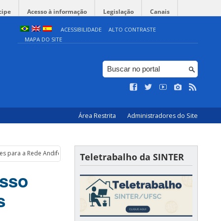
cipe
Acesso à informação
Legislação
Canais
ACESSIBILIDADE
ALTO CONTRASTE
MAPA DO SITE
Área Restrita
Administradores do Site
s para a Rede Andifes Idiomas sem Fronteiras na UFSC
Teletrabalho da SINTER
esso
s