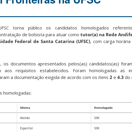
FSC torna público os candidatos homologados refere
contratação de bolsista para atuar como
tutor(a) na Rede Andif
rsidade Federal de Santa Catarina (UFSC)
, com carga horária
l, os documentos apresentados pelos(as) candidatos(as) fora
o aos requisitos estabelecidos. Foram homologadas as in
aram a documentação exigida de acordo com os itens
2
e
4.3
do e
es homologadas:
Idioma
Homologado
Alemão
SIM
Espanhol
SIM