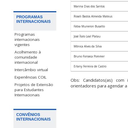
Marina Dias dos Santos
Roseli Bastos Almeida Mateus
PROGRAMAS
INTERNACIONAIS
Fábia Muneron Busatto
Programas
José Ítalo Leal Platau
internacionais
vigentes
Mônica Alves da Silva
Acolhimento à
Bruno Fonseca Pommer
comunidade
internacional
Erlany Ferreira de Castro
Intercâmbio virtual
Experiências COIL
Obs: Candidatos(as) com i
Projetos de Extensão
orientadores para agendar a
para Estudantes
Internacionais
CONVÊNIOS
INTERNACIONAIS