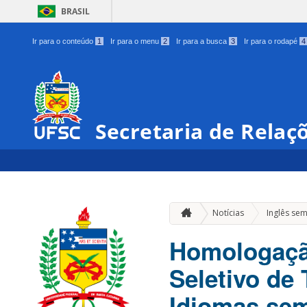
BRASIL
Ir para o conteúdo
1
Ir para o menu
2
Ir para a busca
3
Ir para o rodapé
4
Secretaria de Relaç
Notícias
Inglês sem
Homologaçã
Seletivo de
Idiomas sem