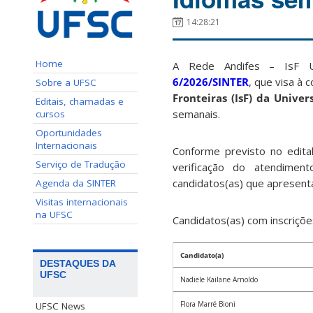
14:28:21
Home
A Rede Andifes – IsF U
6/2026/SINTER
, que visa à 
Sobre a UFSC
Fronteiras (IsF) da Unive
Editais, chamadas e
semanais.
cursos
Oportunidades
Internacionais
Conforme previsto no edita
Serviço de Tradução
verificação do atendiment
candidatos(as) que apresent
Agenda da SINTER
Visitas internacionais
na UFSC
Candidatos(as) com inscriçõ
Candidato(a)
DESTAQUES DA
UFSC
Nadiele Kailane Arnoldo
Flora Marré Bioni
UFSC News