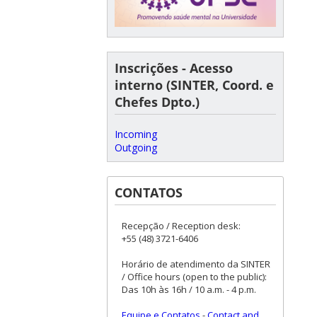
Inscrições - Acesso
interno (SINTER, Coord. e
Chefes Dpto.)
Incoming
Outgoing
CONTATOS
Recepção / Reception desk:
+55 (48) 3721-6406
Horário de atendimento da SINTER
/ Office hours (open to the public):
Das 10h às 16h / 10 a.m. - 4 p.m.
Equipe e Contatos
-
Contact and