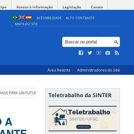
cipe
Acesso à informação
Legislação
Canais
ACESSIBILIDADE
ALTO CONTRASTE
MAPA DO SITE
Área Restrita
Administradores do Site
CIEDADE PARA UM FUTURO BRILHANTE NA GUINÉ-BISSAU”
Teletrabalho da SINTER
O A
HANTE