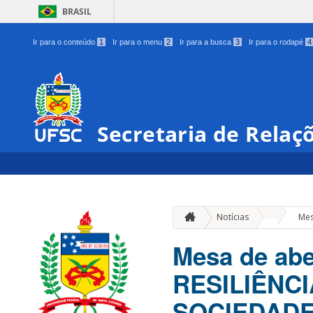
BRASIL
Ir para o conteúdo
1
Ir para o menu
2
Ir para a busca
3
Ir para o rodapé
4
Secretaria de Relaç
»
Notícias
Mes
Mesa de ab
RESILIÊNCI
SOCIEDADE