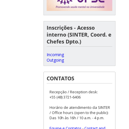
Inscrições - Acesso
interno (SINTER, Coord. e
Chefes Dpto.)
Incoming
Outgoing
CONTATOS
Recepção / Reception desk:
+55 (48) 3721-6406
Horário de atendimento da SINTER
/ Office hours (open to the public):
Das 10h às 16h / 10 a.m. - 4 p.m.
Equipe e Contatos
-
Contact and