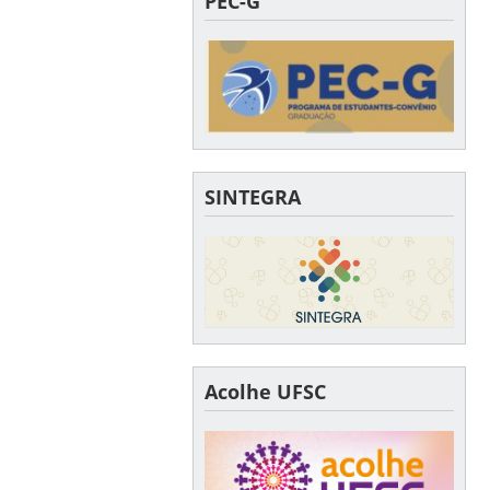
PEC-G
SINTEGRA
Acolhe UFSC