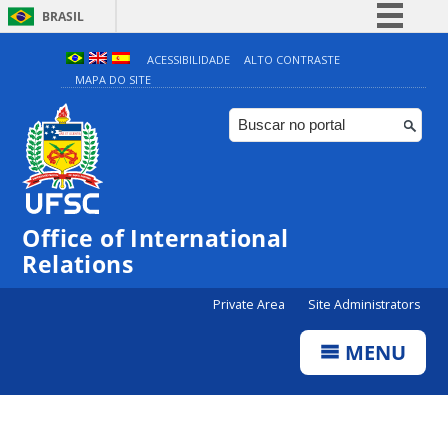
BRASIL
Simplifique!
ACESSIBILIDADE
ALTO CONTRASTE
MAPA DO SITE
Comunica BR
Participe
Acesso à informação
Legislação
Canais
Office of International
Relations
Private Area
Site Administrators
MENU