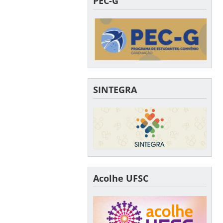
PEC-G
SINTEGRA
Acolhe UFSC