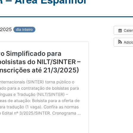
/2025
dia inteiro
Cale
Adici