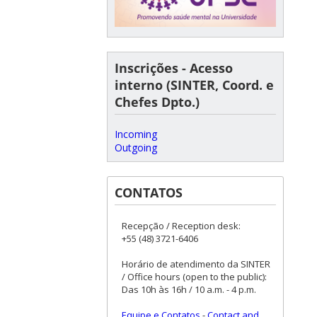
Inscrições - Acesso
interno (SINTER, Coord. e
Chefes Dpto.)
Incoming
Outgoing
CONTATOS
Recepção / Reception desk:
+55 (48) 3721-6406
Horário de atendimento da SINTER
/ Office hours (open to the public):
Das 10h às 16h / 10 a.m. - 4 p.m.
Equipe e Contatos
-
Contact and