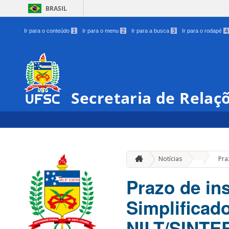
BRASIL
Ir para o conteúdo
1
Ir para o menu
2
Ir para a busca
3
Ir para o rodapé
4
Secretaria de Relaç
»
Notícias
Pra
Prazo de in
Simplificad
NILT/SINTER