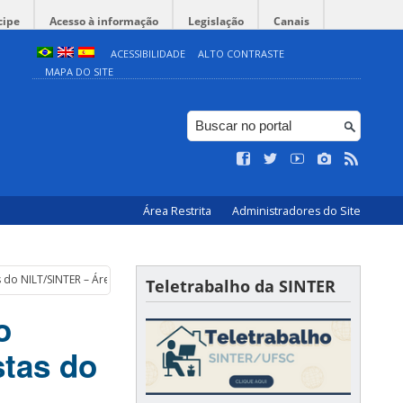
cipe
Acesso à informação
Legislação
Canais
ACESSIBILIDADE
ALTO CONTRASTE
MAPA DO SITE
Área Restrita
Administradores do Site
s do NILT/SINTER – Área Espanhol
Teletrabalho da SINTER
o
stas do