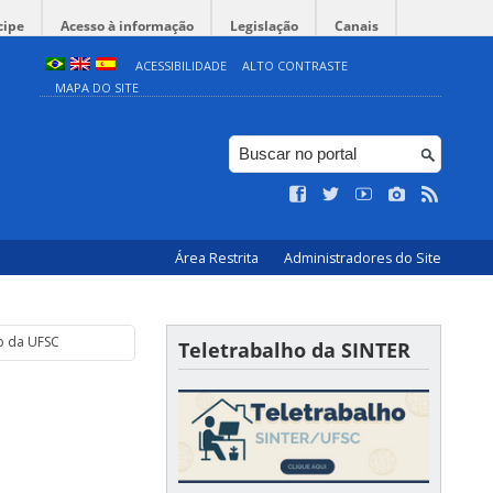
cipe
Acesso à informação
Legislação
Canais
ACESSIBILIDADE
ALTO CONTRASTE
MAPA DO SITE
Área Restrita
Administradores do Site
o da UFSC
Teletrabalho da SINTER