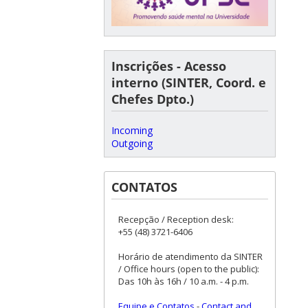
Inscrições - Acesso
interno (SINTER, Coord. e
Chefes Dpto.)
Incoming
Outgoing
CONTATOS
Recepção / Reception desk:
+55 (48) 3721-6406
Horário de atendimento da SINTER
/ Office hours (open to the public):
Das 10h às 16h / 10 a.m. - 4 p.m.
Equipe e Contatos
-
Contact and