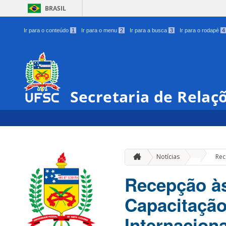
BRASIL
Ir para o conteúdo
1
Ir para o menu
2
Ir para a busca
3
Ir para o rodapé
4
Secretaria de Relaç
»
Notícias
Rec
Recepção à
Capacitação
Internacion