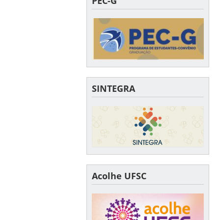
PEC-G
SINTEGRA
Acolhe UFSC