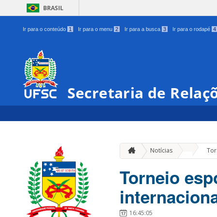
BRASIL
Ir para o conteúdo
1
Ir para o menu
2
Ir para a busca
3
Ir para o rodapé
4
Secretaria de Relaç
»
Notícias
Tor
Torneio esp
internacion
16:45:05