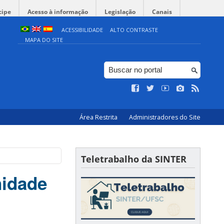
cipe
Acesso à informação
Legislação
Canais
ACESSIBILIDADE
ALTO CONTRASTE
MAPA DO SITE
Área Restrita
Administradores do Site
Teletrabalho da SINTER
nidade