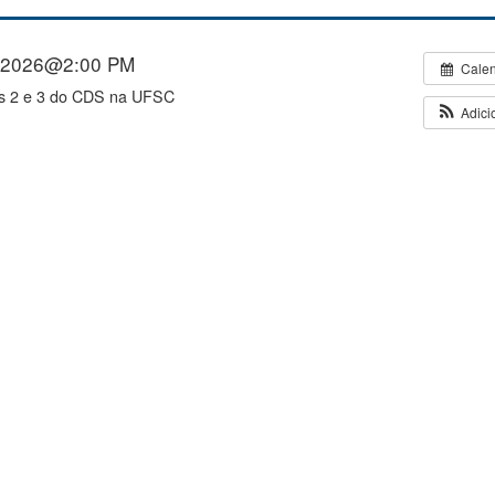
/2026@2:00 PM
Cale
os 2 e 3 do CDS na UFSC
Adici