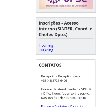
Inscrições - Acesso
interno (SINTER, Coord. e
Chefes Dpto.)
Incoming
Outgoing
CONTATOS
Recepção / Reception desk:
+55 (48) 3721-6406
Horário de atendimento da SINTER
/ Office hours (open to the public):
Das 10h às 16h / 10 a.m. - 4 p.m.
Equipe e Contatos
-
Contact and