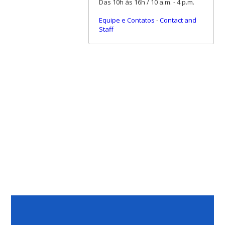
Das 10h às 16h / 10 a.m. - 4 p.m.
Equipe e Contatos
-
Contact and
Staff