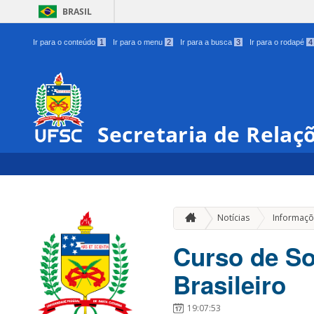
BRASIL
Ir para o conteúdo
1
Ir para o menu
2
Ir para a busca
3
Ir para o rodapé
4
Secretaria de Relaç
Notícias
Informaçõ
Curso de So
Brasileiro
19:07:53