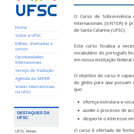
O Curso de Sobrevivência n
Internacionais (SINTER) e p
Home
de Santa Catarina (UFSC).
Sobre a UFSC
Editais, chamadas e
Este curso focaliza a nec
cursos
vocabulário do português bra
Oportunidades
em nossa instituição federal 
Internacionais
Serviço de Tradução
O objetivo do curso é capac
Agenda da SINTER
do globo para que possam r
Visitas internacionais
que:
na UFSC
ofereça estrutura e voca
auxilie o processo de a
DESTAQUES DA
UFSC
desperte o interesse em 
O curso é ofertado de forma
UFSC News