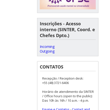
Inscrições - Acesso
interno (SINTER, Coord. e
Chefes Dpto.)
Incoming
Outgoing
CONTATOS
Recepção / Reception desk:
+55 (48) 3721-6406
Horário de atendimento da SINTER
/ Office hours (open to the public):
Das 10h às 16h / 10 a.m. - 4 p.m.
Equipe e Contatos
-
Contact and