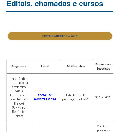
Editais, chamadas e cursos
Prazo para
Programa
Edital
Público-alvo
inscrição
Intercâmbio
internacional
acadêmico
para a
Universidade
EDITAL Nº
Estudantes de
02/09/2026
de Hradrec
9/SINTER/2026
graduação da UFSC
Králové
(UHK), na
República
Tcheca
Verificar o
prazo das