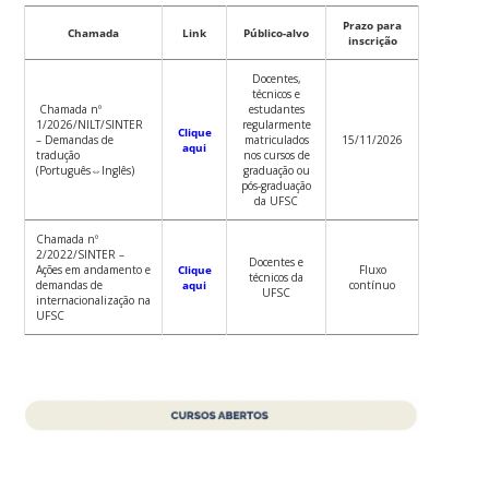
Prazo para
Chamada
Link
Público-alvo
inscrição
Docentes,
técnicos e
Chamada nº
estudantes
1/2026/NILT/SINTER
regularmente
Clique
– Demandas de
matriculados
15/11/2026
aqui
tradução
nos cursos de
(Português⇔Inglês)
graduação ou
pós-graduação
da UFSC
Chamada nº
2/2022/SINTER –
Docentes e
Ações em andamento e
Clique
Fluxo
técnicos da
demandas de
aqui
contínuo
UFSC
internacionalização na
UFSC