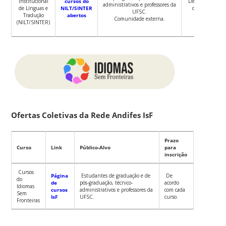
Institucional
cursos do
De acordo com
administrativos e professores da
de Línguas e
NILT/SINTER
cada curso.
UFSC.
Tradução
abertos
Comunidade externa.
(NILT/SINTER)
Ofertas Coletivas da Rede Andifes IsF
Prazo
Curso
Link
Público-Alvo
para
inscrição
Cursos
Página
Estudantes de graduação e de
De
do
de
pós-graduação, técnico-
acordo
Idiomas
cursos
administrativos e professores da
com cada
Sem
IsF
UFSC.
curso.
Fronteiras