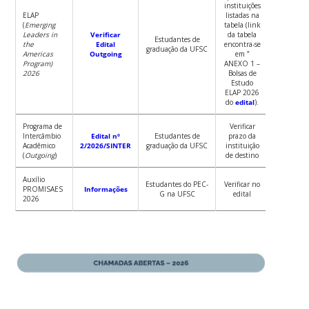
instituições
ELAP
listadas na
(
Emerging
tabela (link
Leaders in
Verificar
da tabela
Estudantes de
the
Edital
encontra-se
graduação da UFSC
Americas
Outgoing
em ”
Program)
ANEXO 1 –
2026
Bolsas de
Estudo
ELAP 2026
do
edital
).
Programa de
Verificar
Intercâmbio
Edital nº
Estudantes de
prazo da
Acadêmico
2/2026/SINTER
graduação da UFSC
instituição
(
Outgoing
)
de destino
Auxílio
Estudantes do PEC-
Verificar no
PROMISAES
Informações
G na UFSC
edital
2026