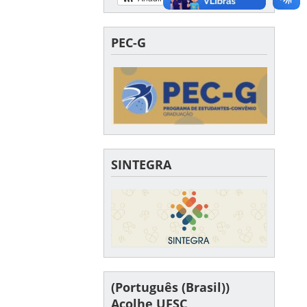
PEC-G
SINTEGRA
(Português (Brasil))
Acolhe UFSC