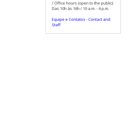
/ Office hours (open to the public):
Das 10h às 16h / 10 a.m. - 4 p.m.
Equipe e Contatos
-
Contact and
Staff