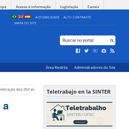
cipe
Acesso à informação
Legislação
Canais
ACESSIBILIDADE
ALTO CONTRASTE
MAPA DO SITE
Área Restrita
Administradores do Site
 celebração dos 250 anos da Independência dos Estados Unidos
Teletrabajo en la SINTER
 a