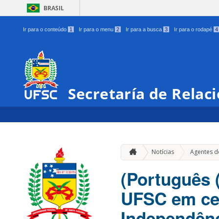
BRASIL
Ir para o conteúdo
1
Ir para o menu
2
Ir para a busca
3
Ir para o rodapé
4
Secretaría de Relac
Notícias
Agentes d
(Português 
UFSC em ce
Independênc