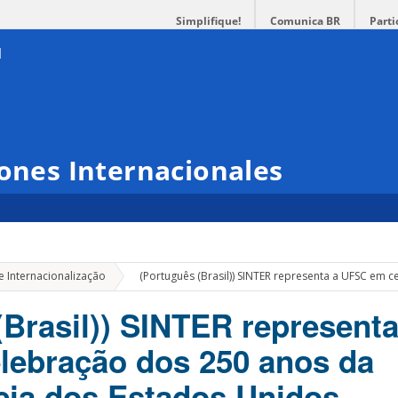
Simplifique!
Comunica BR
Parti
iones Internacionales
»
e Internacionalização
(Português (Brasil)) SINTER representa a UFSC em
(Brasil)) SINTER representa
lebração dos 250 anos da
ia dos Estados Unidos