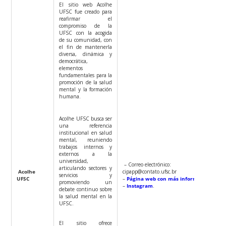
El sitio web Acolhe
UFSC fue creado para
reafirmar el
compromiso de la
UFSC con la acogida
de su comunidad, con
el fin de mantenerla
diversa, dinámica y
democrática,
elementos
fundamentales para la
promoción de la salud
mental y la formación
humana.
Acolhe UFSC busca ser
una referencia
institucional en salud
mental, reuniendo
trabajos internos y
externos a la
universidad,
– Correo electrónico:
articulando sectores y
Acolhe
cipapp@contato.ufsc.br
servicios y
UFSC
–
Página web con más información
promoviendo un
–
Instagram
.
debate continuo sobre
la salud mental en la
UFSC.
El sitio ofrece