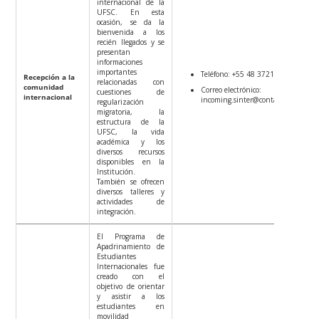
internacional de la
UFSC. En esta
ocasión, se da la
bienvenida a los
recién llegados y se
presentan
informaciones
importantes
Teléfono: +55 48 3721-6200
Recepción a la
relacionadas con
comunidad
Correo electrónico:
cuestiones de
internacional
incoming.sinter@contato.ufsc.br
regularización
migratoria, la
estructura de la
UFSC, la vida
académica y los
diversos recursos
disponibles en la
Institución.
También se ofrecen
diversos talleres y
actividades de
integración.
El Programa de
Apadrinamiento de
Estudiantes
Internacionales fue
creado con el
objetivo de orientar
y asistir a los
estudiantes en
movilidad