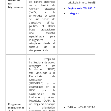
de manera presencial
psicologia.intercultural@gmail.com
las
en el Servicio de
Migraciones
Página web
con más información
Atención Psicosocial
(SAPSI) de la
Instagram
universidad. A partir
de una noción de
dispositivo clínico-
político, el atelier
busca proporcionar
una escucha
especializada para
inmigrantes y
refugiados desde el
enfoque de la
etnopsicoanálisis.
El Programa
Institucional de Apoyo
Pedagógico a los
Estudiantes (PIAPE)
está vinculado a la
Prorrectoría de
Graduación
(PROGRAD) y es
desarrollado en la
UFSC por la
Coordinación de
Evaluación y Apoyo
Pedagógico (CAAP). Es
Programa
un programa de apoyo
Teléfono: +55 48 3721-8307
Institucional
y orientación
de Apoyo
pedagógica para todos