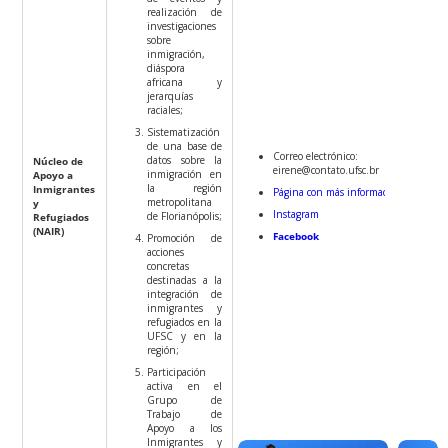
realización de
investigaciones
sobre
inmigración,
diáspora
africana y
jerarquías
raciales;
Sistematización
de una base de
Correo electrónico:
datos sobre la
Núcleo de
eirene@contato.ufsc.br
inmigración en
Apoyo a
la región
Inmigrantes
Página con más información
metropolitana
y
Instagram
de Florianópolis;
Refugiados
(NAIR)
Facebook
Promoción de
acciones
concretas
destinadas a la
integración de
inmigrantes y
refugiados en la
UFSC y en la
región;
Participación
activa en el
Grupo de
Trabajo de
Apoyo a los
Inmigrantes y