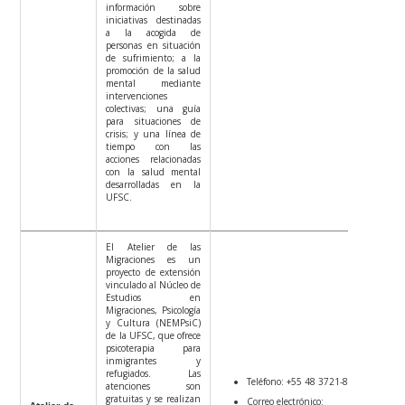
información sobre
iniciativas destinadas
a la acogida de
personas en situación
de sufrimiento; a la
promoción de la salud
mental mediante
intervenciones
colectivas; una guía
para situaciones de
crisis; y una línea de
tiempo con las
acciones relacionadas
con la salud mental
desarrolladas en la
UFSC.
El Atelier de las
Migraciones es un
proyecto de extensión
vinculado al Núcleo de
Estudios en
Migraciones, Psicología
y Cultura (NEMPsiC)
de la UFSC, que ofrece
psicoterapia para
inmigrantes y
refugiados. Las
Teléfono: +55 48 3721-8571
atenciones son
gratuitas y se realizan
Correo electrónico:
Atelier de