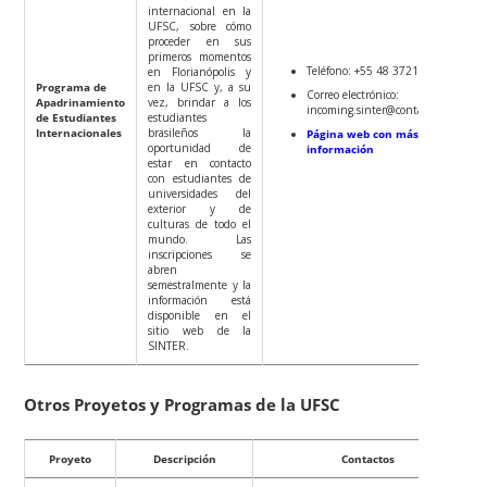
internacional en la
UFSC, sobre cómo
proceder en sus
primeros momentos
Teléfono: +55 48 3721-6200
en Florianópolis y
Programa de
en la UFSC y, a su
Correo electrónico:
Apadrinamiento
vez, brindar a los
incoming.sinter@contato.ufsc.br
de Estudiantes
estudiantes
Internacionales
brasileños la
Página web con más
oportunidad de
información
estar en contacto
con estudiantes de
universidades del
exterior y de
culturas de todo el
mundo. Las
inscripciones se
abren
semestralmente y la
información está
disponible en el
sitio web de la
SINTER.
Otros Proyetos y Programas de la UFSC
Proyeto
Descripción
Contactos