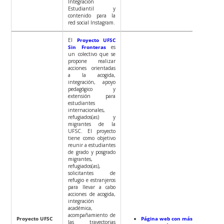
Integración
Estudiantil y
contenido para la
red social Instagram.
El
Proyecto UFSC
Sin Fronteras
es
un colectivo que se
propone realizar
acciones orientadas
a la acogida,
integración, apoyo
pedagógico y
extensión para
estudiantes
internacionales,
refugiados(as) y
migrantes de la
UFSC. El proyecto
tiene como objetivo
reunir a estudiantes
de grado y posgrado
migrantes,
refugiados(as),
solicitantes de
refugio e estranjeros
para llevar a cabo
acciones de acogida,
integración
académica,
acompañamiento de
Proyecto UFSC
Página web con más
las trayectorias