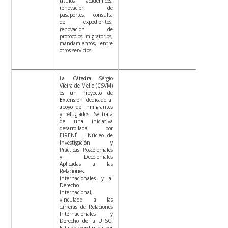
títulos académicos,
renovación de
pasaportes, consulta
de expedientes,
renovación de
protocolos migratorios,
mandamientos, entre
otros servicios.
La Cátedra Sérgio
Vieira de Mello (CSVM)
es un Proyecto de
Extensión dedicado al
apoyo de inmigrantes
y refugiados. Se trata
de una iniciativa
desarrollada por
EIRENÈ – Núcleo de
Investigación y
Prácticas Poscoloniales
y Decoloniales
Aplicadas a las
Relaciones
Internacionales y al
Derecho
Internacional,
vinculado a las
carreras de Relaciones
Internacionales y
Derecho de la UFSC.
Está co-coordinada por