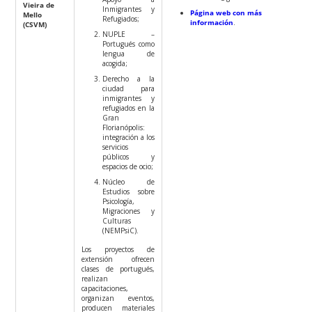
Vieira de
Inmigrantes y
Página web con más
Mello
Refugiados;
información
.
(CSVM)
NUPLE –
Portugués como
lengua de
acogida;
Derecho a la
ciudad para
inmigrantes y
refugiados en la
Gran
Florianópolis:
integración a los
servicios
públicos y
espacios de ocio;
Núcleo de
Estudios sobre
Psicología,
Migraciones y
Culturas
(NEMPsiC).
Los proyectos de
extensión ofrecen
clases de portugués,
realizan
capacitaciones,
organizan eventos,
producen materiales