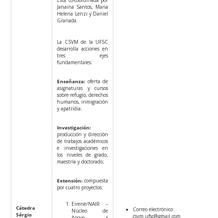
Janaina Santos, Maria
Helena Lenzi y Daniel
Granada.
La CSVM de la UFSC
desarrolla acciones en
tres ejes
fundamentales:
Enseñanza:
oferta de
asignaturas y cursos
sobre refugio, derechos
humanos, inmigración
y apatridia.
Investigación:
producción y dirección
de trabajos académicos
e investigaciones en
los niveles de grado,
maestría y doctorado;
Extensión:
compuesta
por cuatro proyectos:
Eirenè/NAIR –
Cátedra
Correo electrónico:
Núcleo de
Sérgio
csvm.ufsc@gmail.com
Apoyo a