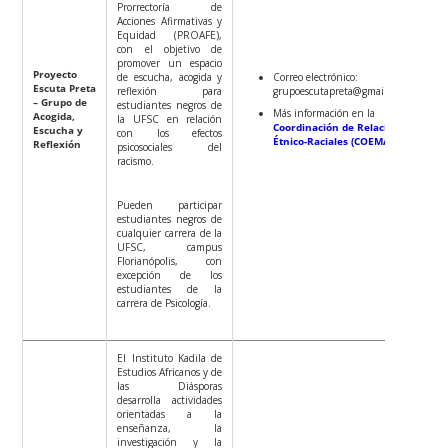
Prorrectoría de
Acciones Afirmativas y
Equidad (PROAFE),
con el objetivo de
promover un espacio
Proyecto
de escucha, acogida y
Correo electrónico:
Escuta Preta
reflexión para
grupoescutapreta@gmail.com
– Grupo de
estudiantes negros de
Más información en la
Acogida,
la UFSC en relación
Coordinación de Relaciones
Escucha y
con los efectos
Étnico-Raciales (COEMA)
.
Reflexión
psicosociales del
racismo.
Pueden participar
estudiantes negros de
cualquier carrera de la
UFSC, campus
Florianópolis, con
excepción de los
estudiantes de la
carrera de Psicología.
El Instituto Kadila de
Estudios Africanos y de
las Diásporas
desarrolla actividades
orientadas a la
enseñanza, la
investigación y la