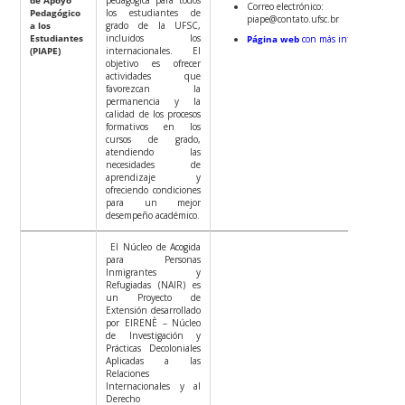
Correo electrónico:
Pedagógico
los estudiantes de
piape@contato.ufsc.br
a los
grado de la UFSC,
Estudiantes
incluidos los
Página web
con más información
(PIAPE)
internacionales. El
objetivo es ofrecer
actividades que
favorezcan la
permanencia y la
calidad de los procesos
formativos en los
cursos de grado,
atendiendo las
necesidades de
aprendizaje y
ofreciendo condiciones
para un mejor
desempeño académico.
El Núcleo de Acogida
para Personas
Inmigrantes y
Refugiadas (NAIR) es
un Proyecto de
Extensión desarrollado
por EIRENÈ – Núcleo
de Investigación y
Prácticas Decoloniales
Aplicadas a las
Relaciones
Internacionales y al
Derecho