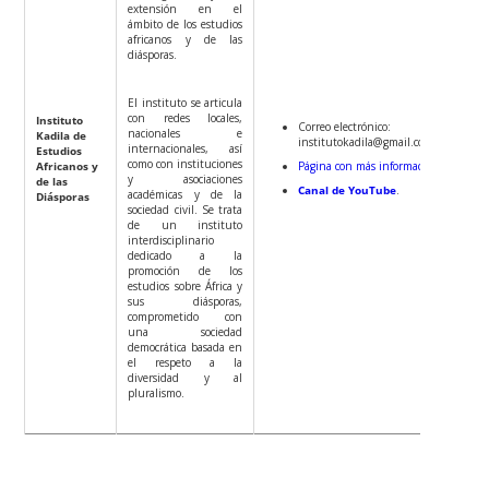
extensión en el
ámbito de los estudios
africanos y de las
diásporas.
El instituto se articula
con redes locales,
Instituto
Correo electrónico:
nacionales e
Kadila de
institutokadila@gmail.com
internacionales, así
Estudios
como con instituciones
Africanos y
Página con más información
y asociaciones
de las
Canal de YouTube
.
académicas y de la
Diásporas
sociedad civil. Se trata
de un instituto
interdisciplinario
dedicado a la
promoción de los
estudios sobre África y
sus diásporas,
comprometido con
una sociedad
democrática basada en
el respeto a la
diversidad y al
pluralismo.