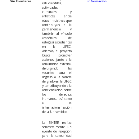
Sin Fronteras
información
estudiantiles,
actividades
culturales y
artísticas, entre
otras iniciativas que
contribuyan a la
permanencia y
también al vínculo
académico de
estos(as) estudiantes
en la UFSC.
Además, el proyecto
busca promover
acciones junto a la
comunidad externa,
divulgando las
vacantes para el
ingreso a la carrera
de grado en la UFSC
y contribuyendo a la
concienciación sobre
los derechos
humanos, así como
a la
internacionalización
de la Universidad.
La SINTER realiza
semestralmente un
evento de recepción
para la comunidad