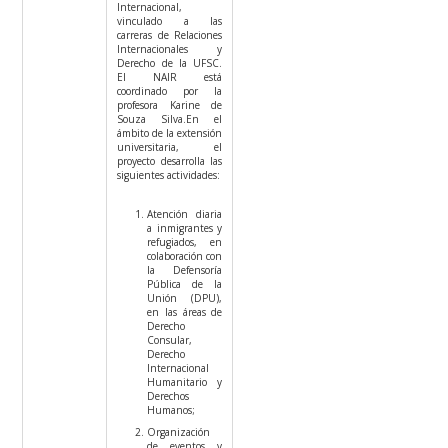
Internacional,
vinculado a las
carreras de Relaciones
Internacionales y
Derecho de la UFSC.
El NAIR está
coordinado por la
profesora Karine de
Souza Silva.
En el
ámbito de la extensión
universitaria, el
proyecto desarrolla las
siguientes actividades:
Atención diaria
a inmigrantes y
refugiados, en
colaboración con
la Defensoría
Pública de la
Unión (DPU),
en las áreas de
Derecho
Consular,
Derecho
Internacional
Humanitario y
Derechos
Humanos;
Organización
de eventos y