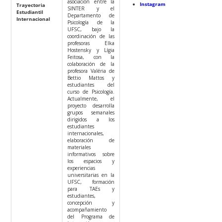
asociación entre la
Instagram
Trayectoria
SINTER y el
Estudiantil
Departamento de
Internacional
Psicología de la
UFSC, bajo la
coordinación de las
profesoras Elka
Hostensky y Lígia
Feitosa, con la
colaboración de la
profesora Valéria de
Bettio Mattos y
estudiantes del
curso de Psicología.
Actualmente, el
proyecto desarrolla
grupos semanales
dirigidos a los
estudiantes
internacionales,
elaboración de
materiales
informativos sobre
los espacios y
experiencias
universitarias en la
UFSC, formación
para TAEs y
estudiantes,
concepción y
acompañamiento
del Programa de