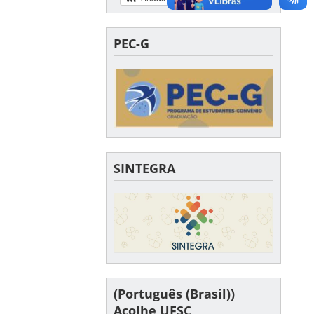
PEC-G
SINTEGRA
(Português (Brasil))
Acolhe UFSC