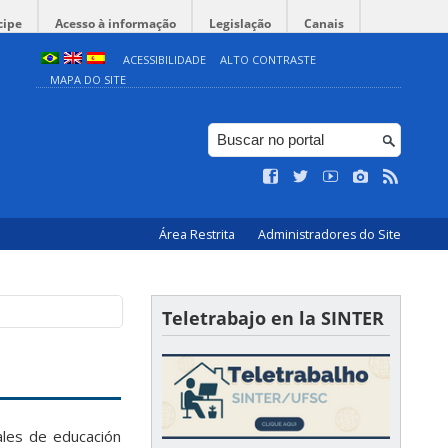
cipe
Acesso à informação
Legislação
Canais
ACESSIBILIDADE
ALTO CONTRASTE
MAPA DO SITE
Área Restrita
Administradores do Site
Teletrabajo en la SINTER
ales de educación