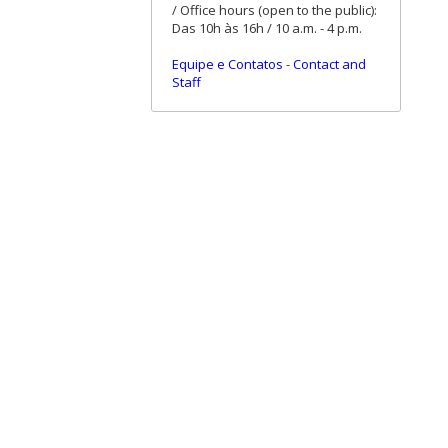
/ Office hours (open to the public):
Das 10h às 16h / 10 a.m. - 4 p.m.
Equipe e Contatos
-
Contact and
Staff