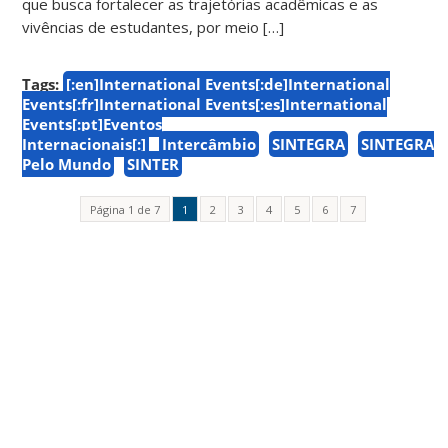
que busca fortalecer as trajetórias acadêmicas e as
vivências de estudantes, por meio […]
Tags:
[:en]International Events[:de]International
Events[:fr]International Events[:es]International
Events[:pt]Eventos
Internacionais[:]
Intercâmbio
SINTEGRA
SINTEGRA
Pelo Mundo
SINTER
Página 1 de 7
1
2
3
4
5
6
7