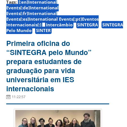
Tags:
[:en]International
Events[:de]International
Events[:fr]International
Events[:es]International Events[:pt]Eventos
Internacionais[:]
Intercâmbio
SINTEGRA
SINTEGRA
Pelo Mundo
SINTER
Primeira oficina do
“SINTEGRA pelo Mundo”
prepara estudantes de
graduação para vida
universitária em IES
internacionais
11:22:57