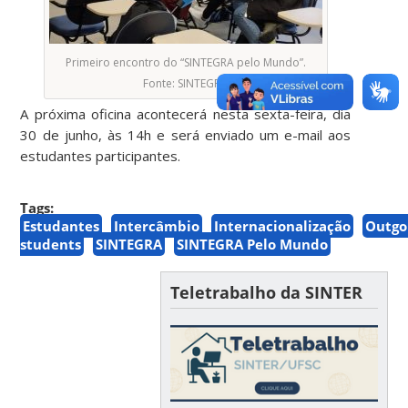
Primeiro encontro do “SINTEGRA pelo Mundo”.
Fonte: SINTEGRA
A próxima oficina acontecerá nesta sexta-feira, dia
30 de junho, às 14h e será enviado um e-mail aos
estudantes participantes.
Tags:
Estudantes
Intercâmbio
Internacionalização
Outgo
students
SINTEGRA
SINTEGRA Pelo Mundo
Teletrabalho da SINTER