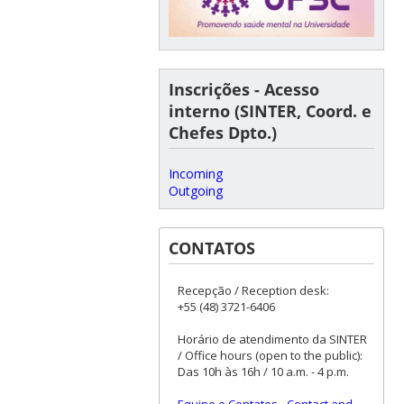
Inscrições - Acesso
interno (SINTER, Coord. e
Chefes Dpto.)
Incoming
Outgoing
CONTATOS
Recepção / Reception desk:
+55 (48) 3721-6406
Horário de atendimento da SINTER
/ Office hours (open to the public):
Das 10h às 16h / 10 a.m. - 4 p.m.
Equipe e Contatos
-
Contact and