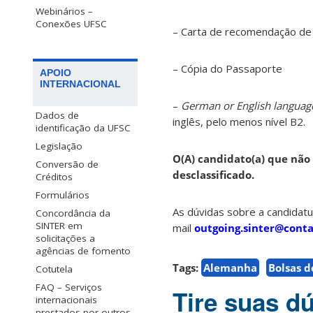
Webinários –
Conexões UFSC
– Carta de recomendação de
– Cópia do Passaporte
APOIO
INTERNACIONAL
–
German or English language 
Dados de
inglês, pelo menos nível B2.
identificação da UFSC
Legislação
O(A) candidato(a) que nã
Conversão de
desclassificado.
Créditos
Formulários
As dúvidas sobre a candidat
Concordância da
SINTER em
mail
outgoing.sinter@conta
solicitações a
agências de fomento
Tags:
Alemanha
Bolsas d
Cotutela
FAQ – Serviços
Tire suas d
internacionais
prestados por outros