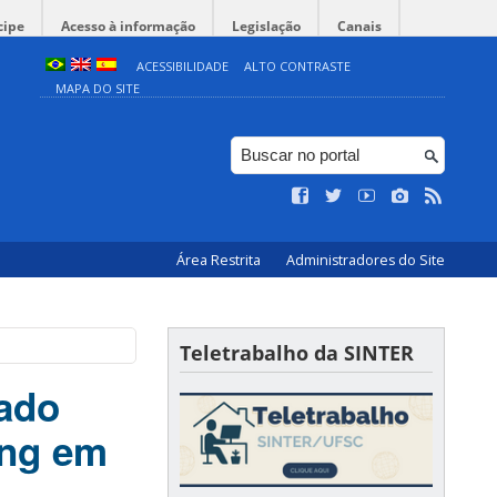
cipe
Acesso à informação
Legislação
Canais
ACESSIBILIDADE
ALTO CONTRASTE
MAPA DO SITE
Área Restrita
Administradores do Site
Teletrabalho da SINTER
hado
ing em