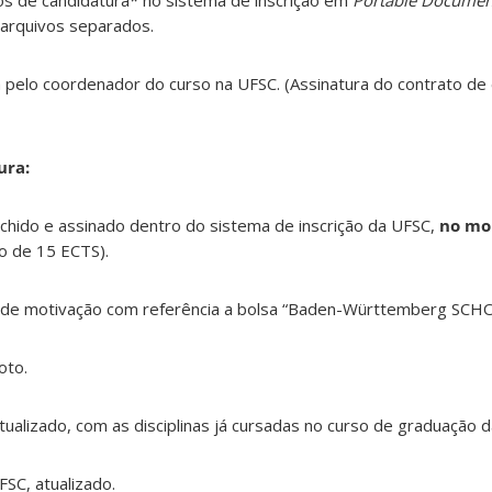
os de candidatura* no sistema de inscrição em
Portable Documen
arquivos separados.
a pelo coordenador do curso na UFSC. (Assinatura do contrato de
ura:
chido e assinado dentro do sistema de inscrição da UFSC,
no mo
o de 15 ECTS).
 de motivação com referência a bolsa “Baden-Württemberg SCH
oto.
atualizado, com as disciplinas já cursadas no curso de graduação 
FSC, atualizado.