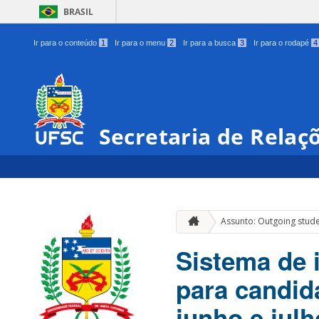
BRASIL
Ir para o conteúdo
1
Ir para o menu
2
Ir para a busca
3
Ir para o rodapé
4
Secretaria de Relaç
Assunto: Outgoing stud
Sistema de 
para candid
junho e jul