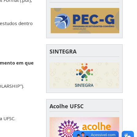
t Format
(.pdf),
 estudos dentro
SINTEGRA
mento em que
OLARSHIP”).
Acolhe UFSC
da UFSC.