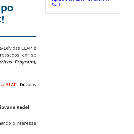
upo
Staff
!
ra-Dúvidas ELAP é
teressados em se
ricas Program
)
,
lsa ELAP.
Dúvidas
iovana Redel
.
rmando o interesse