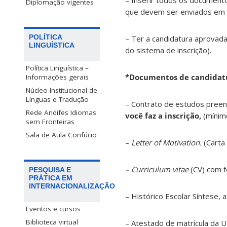
– Inserir todos os document
Diplomação vigentes
que devem ser enviados em 
POLÍTICA
– Ter a candidatura aprovad
LINGUÍSTICA
do sistema de inscrição).
Política Linguística –
*Documentos de candidat
Informações gerais
Núcleo Institucional de
Línguas e Tradução
– Contrato de estudos preen
Rede Andifes Idiomas
você faz a inscrição,
(mínim
sem Fronteiras
Sala de Aula Confúcio
–
Letter of Motivation.
(Carta
– Curriculum vitae
(CV) com f
PESQUISA E
PRÁTICA EM
INTERNACIONALIZAÇÃO
– Histórico Escolar Síntese, 
Eventos e cursos
Biblioteca virtual
– Atestado de matrícula da U