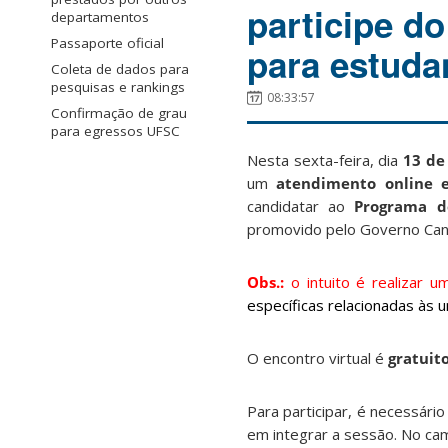
participe d
departamentos
Passaporte oficial
para estuda
Coleta de dados para
pesquisas e rankings
08:33:57
Confirmação de grau
para egressos UFSC
Nesta sexta-feira, dia
13 de
um
atendimento online 
candidatar ao
Programa d
promovido pelo Governo Ca
Obs.:
o intuito é realizar 
específicas relacionadas às
O encontro virtual é
gratuit
Para participar, é necessári
em integrar a sessão. No c