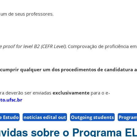
 um de seus professores.
proof for level B2 (CEFR Level).
Comprovação de proficiência em
o cumprir qualquer um dos procedimentos de candidatura a
ura deverão ser enviadas
exclusivamente
para o e-
to.ufsc.br
e Estudo
notícias edital out
Outgoing students
Progra
úvidas sobre o Programa E