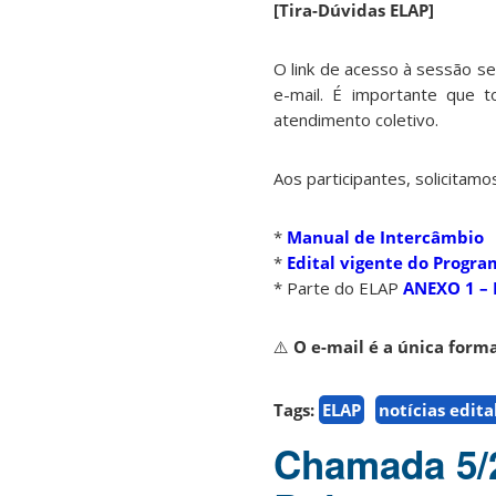
[Tira-Dúvidas ELAP]
O link de acesso à sessão s
e-mail. É importante que t
atendimento coletivo.
Aos participantes, solicitamo
*
Manual de Intercâmbio
* ⁠
Edital vigente do Progr
* ⁠Parte do ELAP
ANEXO 1 – 
⚠️
O e-mail é a única forma
Tags:
ELAP
notícias edita
Chamada 5/