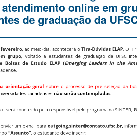
o atendimento online em gr
ntes de graduação da UFSC
 fevereiro
, ao meio-dia, acontecerá o
Tira-Dúvidas ELAP
. O Ti
em grupo
, voltado a estudantes de graduação da UFSC in
e Bolsas de Estudo ELAP (
Emerging Leaders in the Ame
nadense.
uma
orientação geral
sobre o processo de pré-seleção da bo
 universidades canadenses
não serão contempladas
.
o
e será conduzido pela responsável pelo programa na SINTER,
G
o enviar um e-mail para
outgoing.sinter@contato.ufsc.br
, info
ampo
“Assunto”
, o estudante deve inserir: