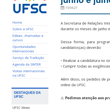
10:56:27
Home
A Secretaria de Relações Int
durante os meses de junho e 
Sobre a UFSC
Editais, chamadas e
cursos
Dessa forma, para programa
Oportunidades
candidatos(as) deverão:
Internacionais
Serviço de Tradução
• Realizar a candidatura no s
Agenda da SINTER
• Cumprir todas as exigênci
Visitas internacionais
na UFSC
Além disso, os pedidos de 
online da UFSC.
DESTAQUES DA
UFSC
⚠️
Pedimos atenção aos pra
UFSC News