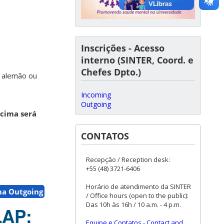
Inscrições - Acesso
interno (SINTER, Coord. e
Chefes Dpto.)
 alemão ou
Incoming
Outgoing
cima será
CONTATOS
Recepção / Reception desk:
+55 (48) 3721-6406
Horário de atendimento da SINTER
ma Outgoing
/ Office hours (open to the public):
Das 10h às 16h / 10 a.m. - 4 p.m.
LAP:
Equipe e Contatos
-
Contact and