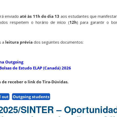
erá enviado
até às 11h do dia 13
aos estudantes que manifestar
odos respeitem o horário de início (
12h
) para garantir o b
s a
leitura prévia
dos seguintes documentos:
ama Outgoing
Bolsas de Estudo ELAP (Canadá) 2026
 de receber o link do Tira-Dúvidas.
l out
Outgoing students
2025/SINTER – Oportunida