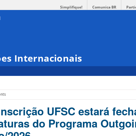
Simplifique!
Comunica BR
Parti
ões Internacionais
ents
inscrição UFSC estará fec
aturas do Programa Outgo
ho/2026