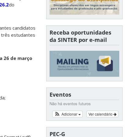
26.2
do
dantes candidatos
Receba oportunidades
s três estudantes
da SINTER por e-mail
ia 26 de março
Eventos
da;
Não há eventos futuros
Adicionar
Ver calendário
PEC-G