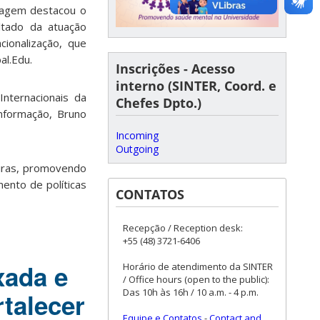
nagem destacou o
ltado da atuação
cionalização, que
al.Edu.
Inscrições - Acesso
interno (SINTER, Coord. e
nternacionais da
Chefes Dpto.)
nformação, Bruno
Incoming
Outgoing
eiras, promovendo
ento de políticas
CONTATOS
Recepção / Reception desk:
+55 (48) 3721-6406
xada e
Horário de atendimento da SINTER
/ Office hours (open to the public):
Das 10h às 16h / 10 a.m. - 4 p.m.
talecer
Equipe e Contatos
-
Contact and