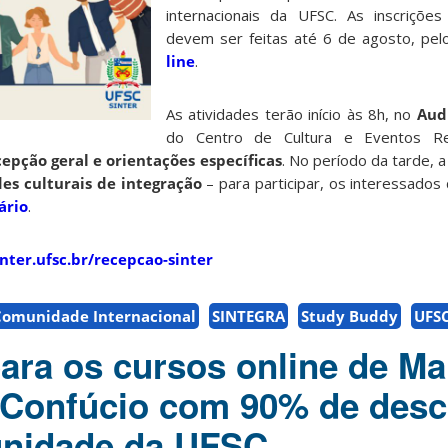
internacionais da UFSC. As inscrições
devem ser feitas até 6 de agosto, pe
line
.
As atividades terão início às 8h, no
Aud
do Centro de Cultura e Eventos Rei
cepção geral e orientações específicas
. No período da tarde, a
des culturais de integração
– para participar, os interessados
ário
.
inter.ufsc.br/recepcao-sinter
Comunidade Internacional
SINTEGRA
Study Buddy
UFS
para os cursos online de M
o Confúcio com 90% de des
unidade da UFSC