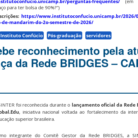
stitutoconfucio.unicamp.br/perguntas-frequentes/
(em “
o para ter bolsa de 90%?”)
crições:
https://www.institutoconfucio.unicamp.br/2026/0
os-de-mandarim-do-2o-semestre-de-2026/
Instituto Confúcio
Pós-graduação
servidores
be reconhecimento pela a
nça da Rede BRIDGES – C
SINTER foi reconhecida durante o
lançamento oficial da Rede 
obal.Edu
, iniciativa nacional voltada ao fortalecimento da inte
ucação superior brasileira.
mo integrante do Comitê Gestor da Rede BRIDGES, a SI