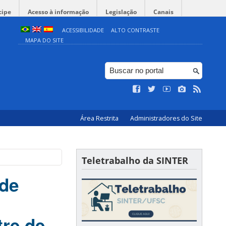
cipe
Acesso à informação
Legislação
Canais
ACESSIBILIDADE
ALTO CONTRASTE
MAPA DO SITE
Área Restrita
Administradores do Site
Teletrabalho da SINTER
 de
tre de