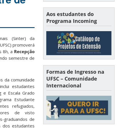
Aos estudantes do
Programa Incoming
nais (Sinter) da
 (UFSC) promoverá
as 8h, a
Recepção
ndo semestre de
Formas de Ingresso na
UFSC – Comunidade
os da comunidade
Internacional
inclui estudantes
g e Escala Grado
grama Estudante
ntes refugiados,
dores de visto
ós-graduandos de
s dos estudantes