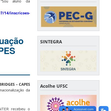
Sou aluno da
7/14/inscricoes-
tuação
SINTEGRA
APES
BRIDGES – CAPES
Acolhe UFSC
rnacionalização da
NTER recebeu o