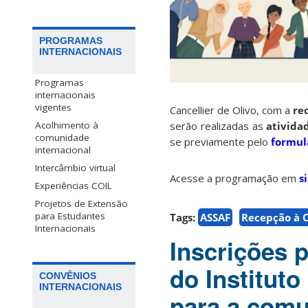
PROGRAMAS
INTERNACIONAIS
Programas
internacionais
vigentes
Cancellier de Olivo, com a
re
Acolhimento à
serão realizadas as
ativida
comunidade
se previamente pelo
formul
internacional
Intercâmbio virtual
Acesse a programação em
s
Experiências COIL
Projetos de Extensão
para Estudantes
Tags:
ASSAF
Recepção à 
Internacionais
Inscrições 
do Institut
CONVÊNIOS
INTERNACIONAIS
para a com