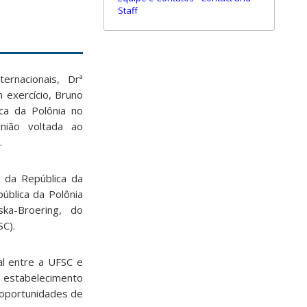
Staff
ernacionais, Drª
 exercício, Bruno
ca da Polônia no
nião voltada ao
.
 da República da
pública da Polônia
ka-Broering, do
SC).
al entre a UFSC e
o estabelecimento
 oportunidades de