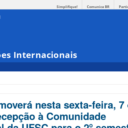
Simplifique!
Comunica BR
Parti
ões Internacionais
overá nesta sexta-feira, 7
Recepção à Comunidade
al da UFSC para o 2º semes