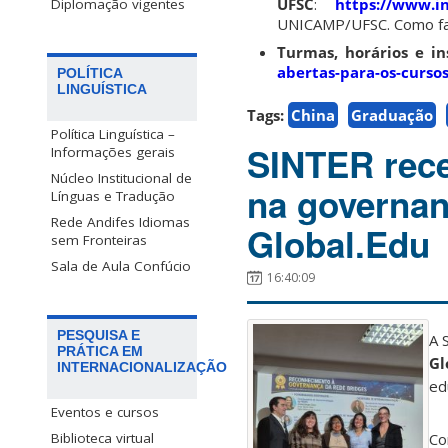
UFSC
:
https://www.in
Diplomação vigentes
UNICAMP/UFSC. Como faç
Turmas, horários e ins
abertas-para-os-curs
POLÍTICA
LINGUÍSTICA
Tags:
China
Graduação
Política Linguística –
SINTER rece
Informações gerais
Núcleo Institucional de
na governa
Línguas e Tradução
Rede Andifes Idiomas
Global.Edu
sem Fronteiras
Sala de Aula Confúcio
16:40:09
PESQUISA E
A 
PRÁTICA EM
Gl
INTERNACIONALIZAÇÃO
ed
Eventos e cursos
Co
Biblioteca virtual