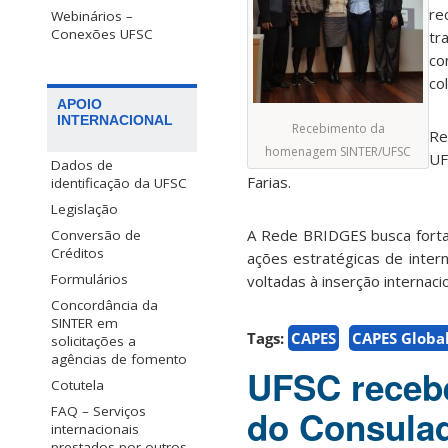
re
Webinários –
Conexões UFSC
tr
co
co
APOIO
INTERNACIONAL
Recebimento da
Re
homenagem SINTER/UFSC
UF
Dados de
Farias.
identificação da UFSC
Legislação
A Rede BRIDGES busca fortal
Conversão de
Créditos
ações estratégicas de inter
Formulários
voltadas à inserção internaci
Concordância da
SINTER em
Tags:
CAPES
CAPES Globa
solicitações a
agências de fomento
UFSC recebe
Cotutela
FAQ – Serviços
do Consulad
internacionais
prestados por outros