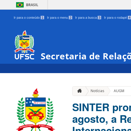
BRASIL
Ir para o conteúdo
1
Ir para o menu
2
Ir para a busca
3
Ir para o rodapé
4
Secretaria de Relaç
Notícias
AUGM
SINTER prom
agosto, a 
Internacion