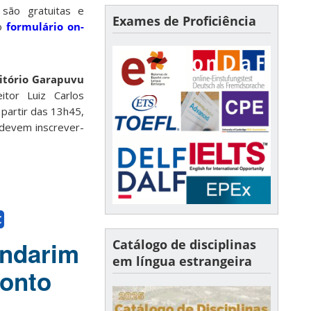
 são gratuitas e
Exames de Proficiência
lo
formulário on-
itório Garapuvu
tor Luiz Carlos
 partir das 13h45,
 devem inscrever-
C
Catálogo de disciplinas
andarim
em língua estrangeira
conto