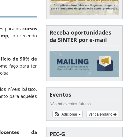
ões para os
cursos
Receba oportunidades
amp,
oferecendo
da SINTER por e-mail
fício de 90% de
omo faço para ter
olsa.
s níveis básico,
Eventos
anto para aqueles
Não há eventos futuros
Adicionar
Ver calendário
ocentes da
PEC-G