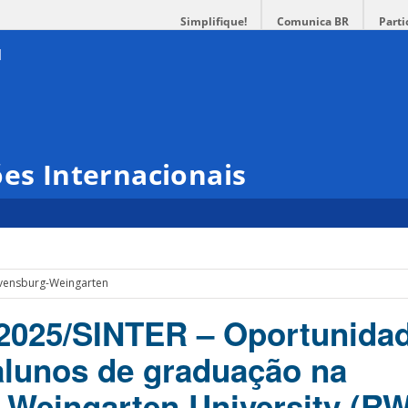
Simplifique!
Comunica BR
Parti
ões Internacionais
avensburg-Weingarten
2025/SINTER – Oportunida
alunos de graduação na
Weingarten University (RW