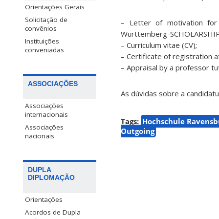
Orientações Gerais
Solicitação de
– Letter of motivation f
convênios
Württemberg-SCHOLARSHIP co
Instituições
– Curriculum vitae (CV);
conveniadas
– Certificate of registration 
– Appraisal by a professor t
ASSOCIAÇÕES
As dúvidas sobre a candidat
Associações
internacionais
Tags:
Hochschule Ravensb
Associações
Outgoing
nacionais
DUPLA
DIPLOMAÇÃO
Orientações
Acordos de Dupla