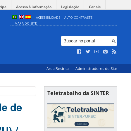
cipe
Acesso à informação
Legislação
Canais
ACESSIBILIDADE
ALTO CONTRASTE
MAPA DO SITE
Área Restrita
Administradores do Site
Teletrabalho da SINTER
de de
U) /