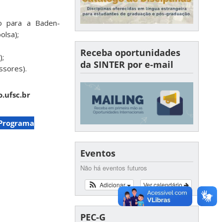
o para a Baden-
olsa);
Receba oportunidades
);
da SINTER por e-mail
ssores).
.ufsc.br
Programa
Eventos
Não há eventos futuros
Adicionar
Ver calendário
PEC-G