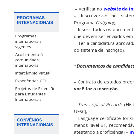
– Verificar no
website
da in
– Inscrever-se no siste
PROGRAMAS
Programa
Outgoing
;
INTERNACIONAIS
– Inserir todos os document
Programas
que devem ser enviados em 
internacionais
– Ter a candidatura aprovad
vigentes
do sistema de inscrição).
Acolhimento à
comunidade
internacional
*
Documentos de candidatu
Intercâmbio virtual
Experiências COIL
– Contrato de estudos preen
você faz a inscrição
.
Projetos de Extensão
para Estudantes
Internacionais
–
Transcript of Records
(Hist
UFSC);
– Language certificate for 
CONVÊNIOS
menos nível B1, recomendáv
INTERNACIONAIS
atestando a proficiência) –
m