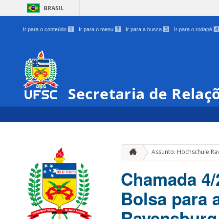
BRASIL
Ir para o conteúdo
1
Ir para o menu
2
Ir para a busca
3
Ir para o rodapé
4
Secretaria de Relaç
Assunto: Hochschule R
Chamada 4/
Bolsa para 
Ravensburg-