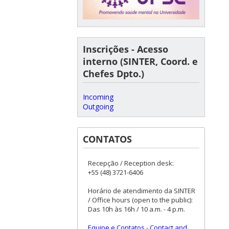
Inscrições - Acesso
interno (SINTER, Coord. e
Chefes Dpto.)
Incoming
Outgoing
CONTATOS
Recepção / Reception desk:
+55 (48) 3721-6406
Horário de atendimento da SINTER
/ Office hours (open to the public):
Das 10h às 16h / 10 a.m. - 4 p.m.
Equipe e Contatos
-
Contact and