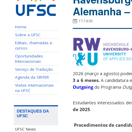
Alemanha – 
17:19:05
Home
Sobre a UFSC
Editais, chamadas e
cursos
Oportunidades
Internacionais
Serviço de Tradução
2026 (março a agosto) pode
Agenda da SINTER
3 a 6 meses.
A candidatura e
Visitas internacionais
Outgoing
do Programa
Outg
na UFSC
Estudantes interessados dev
de 2025
.
DESTAQUES DA
UFSC
Procedimentos de candid
UFSC News