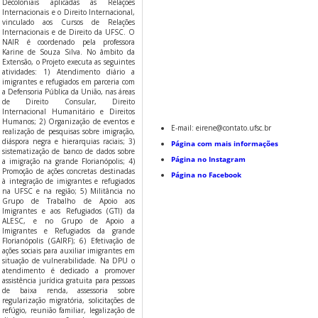
Decoloniais aplicadas às Relações
Internacionais e o Direito Internacional,
vinculado aos Cursos de Relações
Internacionais e de Direito da UFSC. O
NAIR é coordenado pela professora
Karine de Souza Silva. No âmbito da
Extensão, o Projeto executa as seguintes
atividades: 1) Atendimento diário a
imigrantes e refugiados em parceria com
a Defensoria Pública da União, nas áreas
de Direito Consular, Direito
Internacional Humanitário e Direitos
Humanos; 2) Organização de eventos e
E-mail: eirene@contato.ufsc.br
realização de pesquisas sobre imigração,
diáspora negra e hierarquias raciais; 3)
Página com mais informações
sistematização de banco de dados sobre
Página no Instagram
a imigração na grande Florianópolis; 4)
Promoção de ações concretas destinadas
Página no Facebook
à integração de imigrantes e refugiados
na UFSC e na região; 5) Militância no
Grupo de Trabalho de Apoio aos
Imigrantes e aos Refugiados (GTI) da
ALESC, e no Grupo de Apoio a
Imigrantes e Refugiados da grande
Florianópolis (GAIRF); 6) Efetivação de
ações sociais para auxiliar imigrantes em
situação de vulnerabilidade. Na DPU o
atendimento é dedicado a promover
assistência jurídica gratuita para pessoas
de baixa renda, assessoria sobre
regularização migratória, solicitações de
refúgio, reunião familiar, legalização de