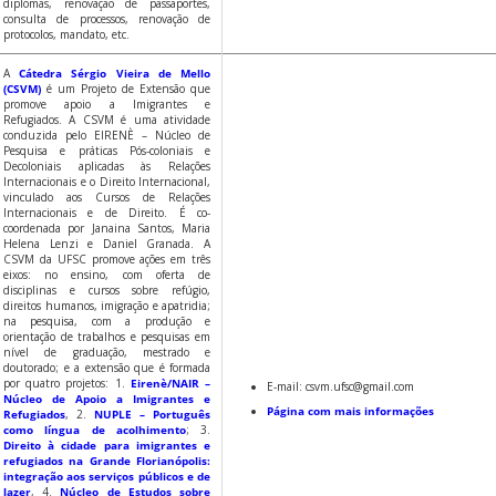
diplomas, renovação de passaportes,
consulta de processos, renovação de
protocolos, mandato, etc.
A
Cátedra Sérgio Vieira de Mello
(CSVM)
é um Projeto de Extensão que
promove apoio a Imigrantes e
Refugiados. A CSVM é uma atividade
conduzida pelo EIRENÈ – Núcleo de
Pesquisa e práticas Pós-coloniais e
Decoloniais aplicadas às Relações
Internacionais e o Direito Internacional,
vinculado aos Cursos de Relações
Internacionais e de Direito. É co-
coordenada por Janaina Santos, Maria
Helena Lenzi e Daniel Granada. A
CSVM da UFSC promove ações em três
eixos: no ensino, com oferta de
disciplinas e cursos sobre refúgio,
direitos humanos, imigração e apatridia;
na pesquisa, com a produção e
orientação de trabalhos e pesquisas em
nível de graduação, mestrado e
doutorado; e a extensão que é formada
por quatro projetos: 1.
Eirenè/NAIR –
E-mail: csvm.ufsc@gmail.com
Núcleo de Apoio a Imigrantes e
Página com mais informações
Refugiados
, 2.
NUPLE – Português
como língua de acolhimento
; 3.
Direito à cidade para imigrantes e
refugiados na Grande Florianópolis:
integração aos serviços públicos e de
lazer
, 4.
Núcleo de Estudos sobre