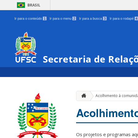
BRASIL
Ir para o conteúdo
1
Ir para o menu
2
Ir para a busca
3
Ir para o rodapé
4
Secretaria de Relaç
Acolhimento à comunida
Acolhimento
Os projetos e programas aqui