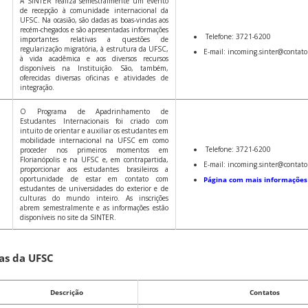
A SINTER realiza semestralmente um evento
de recepção à comunidade internacional da
UFSC. Na ocasião, são dadas as boas-vindas aos
recém-chegados e são apresentadas informações
Telefone: 3721-6200
importantes relativas a questões de
regularização migratória, à estrutura da UFSC,
E-mail: incoming.sinter@contato.
à vida acadêmica e aos diversos recursos
disponíveis na Instituição. São, também,
oferecidas diversas oficinas e atividades de
integração.
O Programa de Apadrinhamento de
Estudantes Internacionais foi criado com
intuito de orientar e auxiliar os estudantes em
mobilidade internacional na UFSC em como
Telefone: 3721-6200
proceder nos primeiros momentos em
Florianópolis e na UFSC e, em contrapartida,
E-mail: incoming.sinter@contato.
proporcionar aos estudantes brasileiros a
oportunidade de estar em contato com
Página com mais informações
estudantes de universidades do exterior e de
culturas do mundo inteiro. As inscrições
abrem semestralmente e as informações estão
disponíveis no site da SINTER.
as da UFSC
Descrição
Contatos