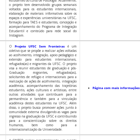
estudantes do curso de Psicologia. Atualmente,
o projeto tem desenvolvido grupos semanais
voltados para os estudantes internacionais,
elaboração de materiais informativos sobre os
espaços e experiências universitárias na UFSC,
formação para TAES e estudantes, concepção e
acompanhamento do Programa de Integração
Estudantil e conteúdo para rede social do
Instagram.
O
Projeto UFSC Sem Fronteiras
é um
coletivo que se propõe a realizar ações voltadas
ao acolhimento, integração, apoio pedagógico e
extensão para estudantes internacionais,
refugiados(as) e migrantes da UFSC. O projeto
visa a reunir estudantes de graduação e pós-
Graduação migrantes, refugiados(as),
solicitantes de refúgio e internacionais para a
realização de ações de acolhimento, integração
acadêmica, acompanhamento das trajetórias
Página com mais informações
estudantis, ações culturais e artísticas, entre
outras atividades que contribuam para a
permanência e também para a vinculação
acadêmica destes estudantes na UFSC. Além
disso, o projeto busca promover ações junto à
comunidade externa divulgando as vagas para
ingresso na graduação da UFSC e contribuindo
para a conscientização sobre os direitos
humanos, bem como para a
internacionalização da Universidade.