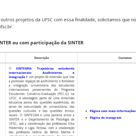
utros projetos da UFSC com essa finalidade, solicitamos que no
fsc.br.
INTER ou com participação da SINTER
Descrição
Contatos
O
SINTEGRA: Trajetórias estudantis
internacionais: Acolhimento e
integração
é um projeto de extensão que visa
a promover espaços de acolhimento e fortalecer
a integração universitária dos estudantes
internacionais provenientes do Programa
Estudantes Convênio-Graduação (PEC-G) na
UFSC. A abordagem parte de uma dimensão
educativa acerca das questões acadêmicas, do
senso de comunidade de universitária, das
questões culturais e das questões étnico-
Página com mais informações
raciais. O SINTEGRA é uma parceria entre a
Página do instagram
SINTER e o Departamento de Psicologia da
UFSC, sob a coordenação das professoras Elka
Hostensky e Lígia Feitosa, com a colaboração
das professora Valéria de Bettio Mattos e