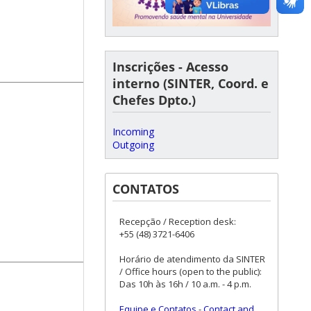
Inscrições - Acesso
interno (SINTER, Coord. e
Chefes Dpto.)
Incoming
Outgoing
CONTATOS
Recepção / Reception desk:
+55 (48) 3721-6406
Horário de atendimento da SINTER
/ Office hours (open to the public):
Das 10h às 16h / 10 a.m. - 4 p.m.
Equipe e Contatos
-
Contact and