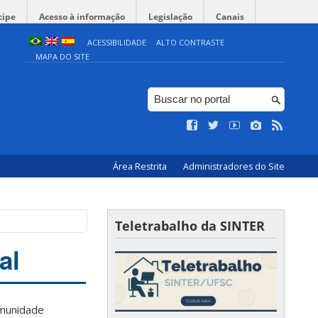
cipe
Acesso à informação
Legislação
Canais
ACESSIBILIDADE
ALTO CONTRASTE
MAPA DO SITE
Área Restrita
Administradores do Site
Teletrabalho da SINTER
al
omunidade