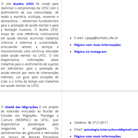
O site
Acolhe UFSC
foi criado para
reafirmar o compromisso da UFSC com o
acolhimento da sua comunidade, de
modo a mantê-la múltipla, movente e
democrática – elementos fundamentais
para a promoção de saúde mental e para
a formação humana. O Acolhe UFSC
busca ser uma referência institucional
E-mail: cipapp@contato.ufsc.br
em saúde mental, reunindo trabalhos
internos e externos à universidade,
Página com mais informações
articulando setores e serviços e
movimentando uma contínua discussão
Página no Instagram
sobre saúde mental na UFSC. O site
disponibiliza informações sobre
trabalhos para o acolhimento de sujeitos
em sofrimento; para a promoção de
saúde mental por meio de intervenções
coletivas; um guia para situações de
crise; e a linha do tempo com trabalhos
em saúde mental na UFSC.
O
Ateliê das Migrações
é um projeto
de extensão vinculado ao Núcleo de
Estudos em Migrações, Psicologia e
Cultura (NEMPsiC) da UFSC, que
Telefone: 48 3721-8571
disponibiliza psicoterapia para
imigrantes e refugiados. Os
Email:
psicologia.intercultural@gmail.co
atendimentos são gratuitos e realizados
Página com mais informações
no Serviço de Atenção Psicossocial