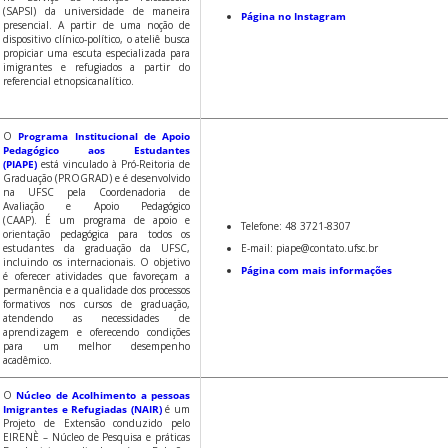
(SAPSI) da universidade de maneira
Página no Instagram
presencial. A partir de uma noção de
dispositivo clínico-político, o ateliê busca
propiciar uma escuta especializada para
imigrantes e refugiados a partir do
referencial etnopsicanalítico.
O
Programa Institucional de Apoio
Pedagógico aos Estudantes
(PIAPE)
está vinculado à Pró-Reitoria de
Graduação (PROGRAD) e é desenvolvido
na UFSC pela Coordenadoria de
Avaliação e Apoio Pedagógico
(CAAP). É um programa de apoio e
Telefone: 48 3721-8307
orientação pedagógica para todos os
estudantes da graduação da UFSC,
E-mail: piape@contato.ufsc.br
incluindo os internacionais. O objetivo
Página com mais informações
é oferecer atividades que favoreçam a
permanência e a qualidade dos processos
formativos nos cursos de graduação,
atendendo as necessidades de
aprendizagem e oferecendo condições
para um melhor desempenho
acadêmico.
O
Núcleo de Acolhimento a pessoas
Imigrantes e Refugiadas (NAIR)
é um
Projeto de Extensão conduzido pelo
EIRENÈ – Núcleo de Pesquisa e práticas