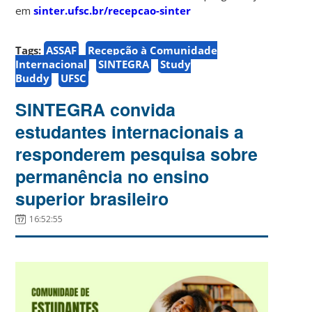
em
sinter.ufsc.br/recepcao-sinter
Tags:
ASSAF
Recepção à Comunidade
Internacional
SINTEGRA
Study
Buddy
UFSC
SINTEGRA convida
estudantes internacionais a
responderem pesquisa sobre
permanência no ensino
superior brasileiro
16:52:55