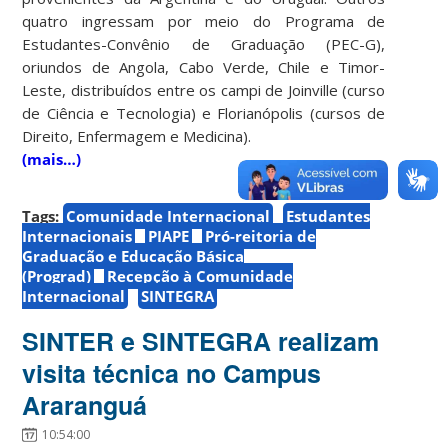
quatro ingressam por meio do Programa de
Estudantes-Convênio de Graduação (PEC-G),
oriundos de Angola, Cabo Verde, Chile e Timor-
Leste, distribuídos entre os campi de Joinville (curso
de Ciência e Tecnologia) e Florianópolis (cursos de
Direito, Enfermagem e Medicina).
(mais…)
Tags:
Comunidade Internacional
Estudantes
Internacionais
PIAPE
Pró-reitoria de
Graduação e Educação Básica
(Prograd)
Recepção à Comunidade
Internacional
SINTEGRA
SINTER e SINTEGRA realizam
visita técnica no Campus
Araranguá
10:54:00