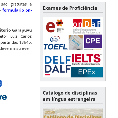
 são gratuitas e
Exames de Proficiência
lo
formulário on-
itório Garapuvu
tor Luiz Carlos
 partir das 13h45,
 devem inscrever-
C
Catálogo de disciplinas
ve
em língua estrangeira