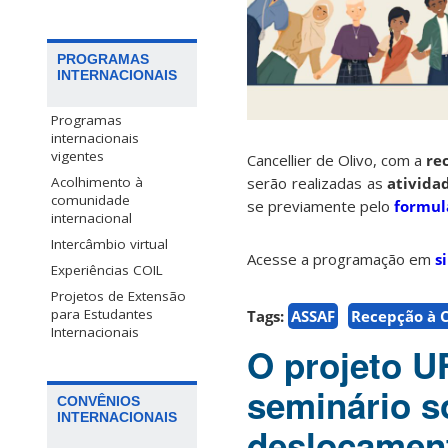
PROGRAMAS
INTERNACIONAIS
Programas
internacionais
vigentes
Cancellier de Olivo, com a
re
Acolhimento à
serão realizadas as
ativida
comunidade
se previamente pelo
formul
internacional
Intercâmbio virtual
Acesse a programação em
s
Experiências COIL
Projetos de Extensão
para Estudantes
Tags:
ASSAF
Recepção à 
Internacionais
O projeto U
seminário s
CONVÊNIOS
INTERNACIONAIS
deslocamen