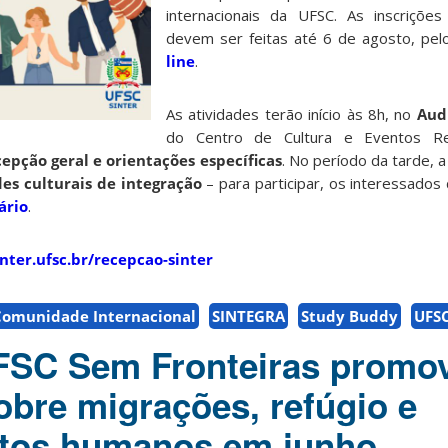
internacionais da UFSC. As inscrições
devem ser feitas até 6 de agosto, pe
line
.
As atividades terão início às 8h, no
Aud
do Centro de Cultura e Eventos Rei
cepção geral e orientações específicas
. No período da tarde, a
des culturais de integração
– para participar, os interessados
ário
.
inter.ufsc.br/recepcao-sinter
Comunidade Internacional
SINTEGRA
Study Buddy
UFS
FSC Sem Fronteiras promo
obre migrações, refúgio e
tos humanos em junho