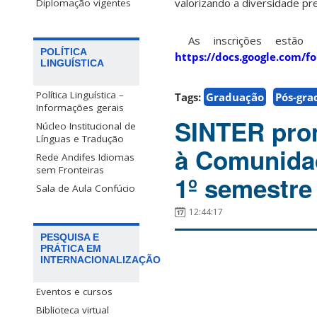
valorizando a diversidade p
Diplomação vigentes
As inscrições estão a
POLÍTICA
https://docs.google.com
LINGUÍSTICA
Política Linguística –
Tags:
Graduação
Pós-gra
Informações gerais
SINTER pro
Núcleo Institucional de
Línguas e Tradução
à Comunidad
Rede Andifes Idiomas
sem Fronteiras
1º semestre
Sala de Aula Confúcio
12:44:17
PESQUISA E
PRÁTICA EM
INTERNACIONALIZAÇÃO
Eventos e cursos
Biblioteca virtual