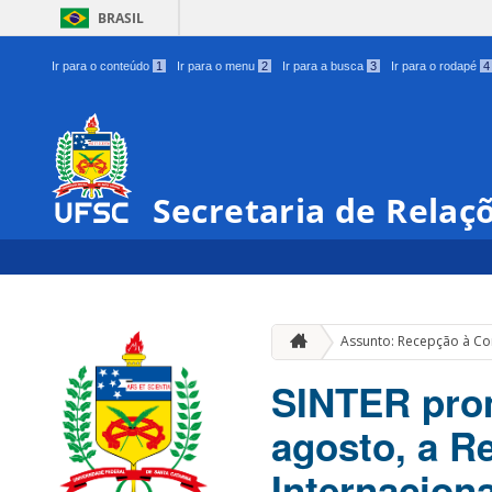
BRASIL
Ir para o conteúdo
1
Ir para o menu
2
Ir para a busca
3
Ir para o rodapé
4
Secretaria de Relaç
Assunto: Recepção à Co
SINTER prom
agosto, a 
Internacion