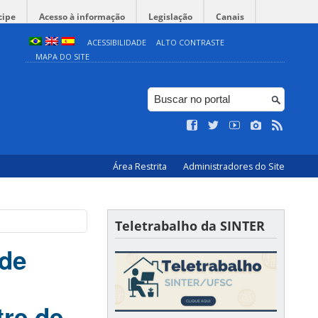
cipe
Acesso à informação
Legislação
Canais
ACESSIBILIDADE
ALTO CONTRASTE
MAPA DO SITE
Área Restrita
Administradores do Site
Teletrabalho da SINTER
 de
tre de