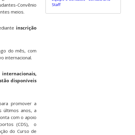
udantes-Convênio
Staff
entes meios.
mediante
inscrição
ongo do mês, com
o internacional.
internacionais,
stão disponíveis
a para promover a
s últimos anos, a
conta com o apoio
sportos (CDS), o
ação do Curso de