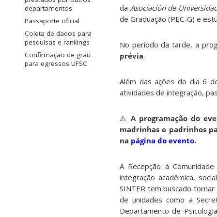
da
Asociación de Universid
departamentos
de Graduação (PEC-G) e estud
Passaporte oficial
Coleta de dados para
pesquisas e rankings
No período da tarde, a prog
Confirmação de grau
prévia
.
para egressos UFSC
Além das ações do dia 6 d
atividades de integração, pas
⚠️
A programação do even
madrinhas e padrinhos par
na
página do evento
.
A Recepção à Comunidade Int
integração acadêmica, socia
SINTER tem buscado tornar e
de unidades como a Secret
Departamento de Psicologia