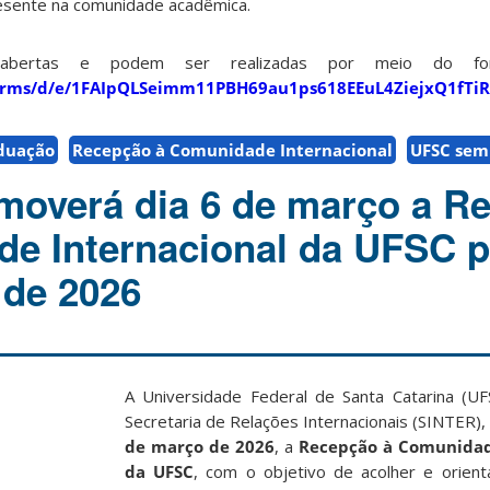
resente na comunidade acadêmica.
bertas e podem ser realizadas por meio do formu
/forms/d/e/1FAIpQLSeimm11PBH69au1ps618EEuL4ZiejxQ1fT
duação
Recepção à Comunidade Internacional
UFSC sem 
moverá dia 6 de março a R
e Internacional da UFSC p
 de 2026
A Universidade Federal de Santa Catarina (UF
Secretaria de Relações Internacionais (SINTER), 
de março de 2026
, a
Recepção à Comunidad
da UFSC
, com o objetivo de acolher e orien