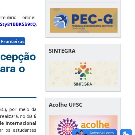
lário online:
iRSty81BBK5b9tQ/viewform
Fronteiras
SINTEGRA
ecepção
ara o
Acolhe UFSC
SC), por meio da
realizará, no dia
6
e Internacional
tar os estudantes