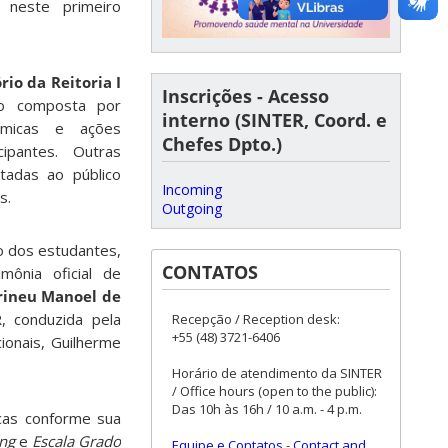
o neste primeiro
rio da Reitoria I
Inscrições - Acesso
o composta por
interno (SINTER, Coord. e
adêmicas e ações
Chefes Dpto.)
cipantes. Outras
tadas ao público
Incoming
s.
Outgoing
o dos estudantes,
CONTATOS
mônia oficial de
rineu Manoel de
, conduzida pela
Recepção / Reception desk:
+55 (48) 3721-6406
ionais, Guilherme
Horário de atendimento da SINTER
/ Office hours (open to the public):
Das 10h às 16h / 10 a.m. - 4 p.m.
cas conforme sua
ng
e
Escala Grado
Equipe e Contatos
-
Contact and