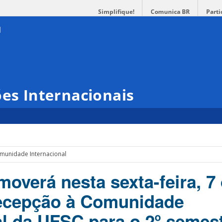
Simplifique!
Comunica BR
Parti
ões Internacionais
munidade Internacional
overá nesta sexta-feira, 7
Recepção à Comunidade
al da UFSC para o 2º semes