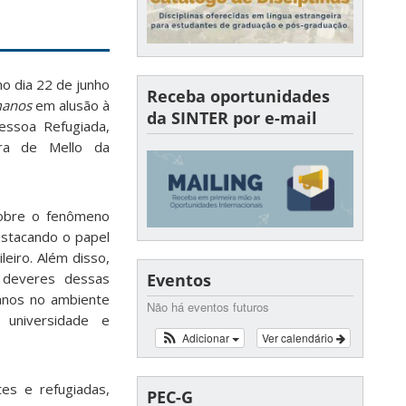
o dia 22 de junho
Receba oportunidades
manos
em alusão à
da SINTER por e-mail
ssoa Refugiada,
ira de Mello da
obre o fenômeno
estacando o papel
eiro. Além disso,
Eventos
e deveres dessas
manos no ambiente
Não há eventos futuros
 universidade e
Adicionar
Ver calendário
es e refugiadas,
PEC-G