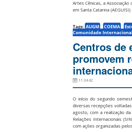
Artes Cênicas, a Associação
em Santa Catarina (AEGUISI)
Tags:
AUGM
COEMA
Est
Comunidade Internaciona
Centros de 
promovem r
internacion
11:34:42
O início do segundo semest
diversas recepções voltadas à
agosto, com a realização d
Relações Internacionais (S
com ações organizadas pelos 