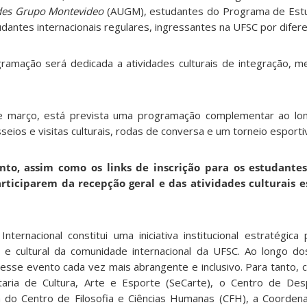
ades Grupo Montevideo
(AUGM), estudantes do Programa de Est
antes internacionais regulares, ingressantes na UFSC por difer
ramação será dedicada a atividades culturais de integração, 
e março, está prevista uma programação complementar ao l
seios e visitas culturais, rodas de conversa e um torneio esportiv
to, assim como os links de inscrição para os estudantes 
ticiparem da recepção geral e das atividades culturais e
ernacional constitui uma iniciativa institucional estratégic
l e cultural da comunidade internacional da UFSC. Ao longo do
sse evento cada vez mais abrangente e inclusivo. Para tanto, 
aria de Cultura, Arte e Esporte (SeCarte), o Centro de De
 do Centro de Filosofia e Ciências Humanas (CFH), a Coorden