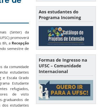
Aos estudantes do
Programa Incoming
nais (Sinter) da
 (UFSC) promoverá
as 8h, a
Recepção
ndo semestre de
Formas de Ingresso na
UFSC – Comunidade
os da comunidade
Internacional
inclui estudantes
g e Escala Grado
grama Estudante
ntes refugiados,
dores de visto
ós-graduandos de
s dos estudantes