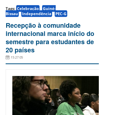
Tags:
Celebração
Guiné-
Bissau
Independência
PEC-G
Recepção à comunidade
internacional marca início do
semestre para estudantes de
20 países
15:27:05