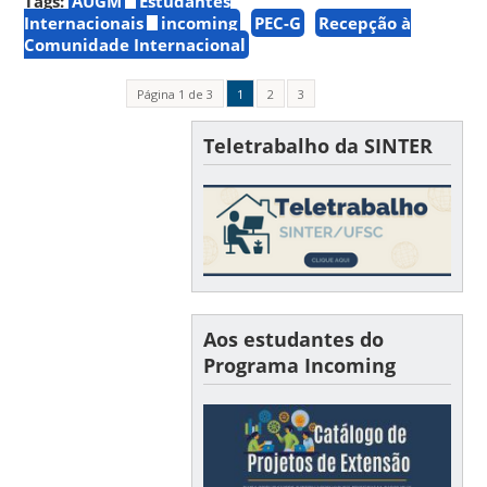
Tags:
AUGM
Estudantes
Internacionais
incoming
PEC-G
Recepção à
Comunidade Internacional
Página 1 de 3
1
2
3
Teletrabalho da SINTER
Aos estudantes do
Programa Incoming