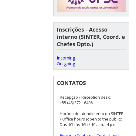
Inscrições - Acesso
interno (SINTER, Coord. e
Chefes Dpto.)
Incoming
Outgoing
CONTATOS
Recepção / Reception desk:
+55 (48) 3721-6406
Horário de atendimento da SINTER
/ Office hours (open to the public):
Das 10h às 16h / 10 a.m. - 4 p.m.
Equipe e Contatos
-
Contact and