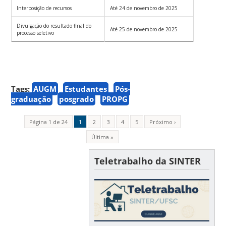
Interposição de recursos
Até 24 de novembro de 2025
Divulgação do resultado final do
Até 25 de novembro de 2025
processo seletivo
Tags:
AUGM
Estudantes
Pós-
graduação
posgrado
PROPG
Página 1 de 24
1
2
3
4
5
Próximo ›
Última »
Teletrabalho da SINTER