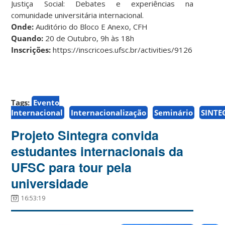
Justiça Social: Debates e experiências na
comunidade universitária internacional.
Onde:
Auditório do Bloco E Anexo, CFH
Quando:
20 de Outubro, 9h às 18h
Inscrições:
https://inscricoes.ufsc.br/activities/9126
Tags:
Evento
Internacional
Internacionalização
Seminário
SINTE
Projeto Sintegra convida
estudantes internacionais da
UFSC para tour pela
universidade
16:53:19