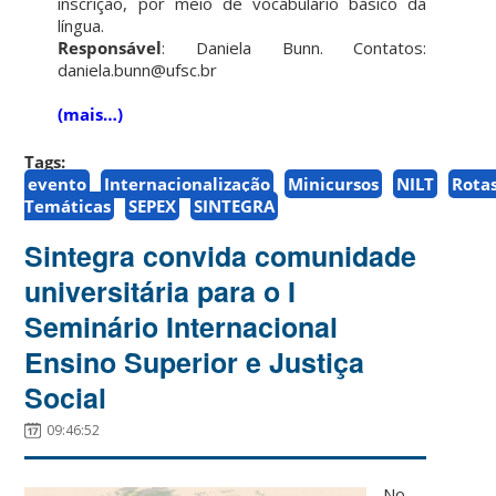
inscrição, por meio de vocabulário básico da
língua.
Responsável
: Daniela Bunn. Contatos:
daniela.bunn@ufsc.br
(mais…)
Tags:
evento
Internacionalização
Minicursos
NILT
Rota
Temáticas
SEPEX
SINTEGRA
Sintegra convida comunidade
universitária para o I
Seminário Internacional
Ensino Superior e Justiça
Social
09:46:52
No