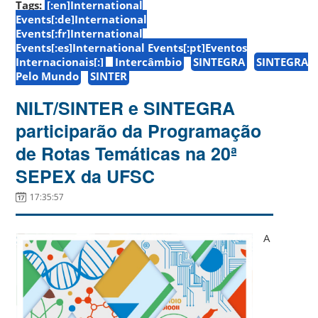
Tags:
[:en]International
Events[:de]International
Events[:fr]International
Events[:es]International Events[:pt]Eventos
Internacionais[:]
Intercâmbio
SINTEGRA
SINTEGRA
Pelo Mundo
SINTER
NILT/SINTER e SINTEGRA
participarão da Programação
de Rotas Temáticas na 20ª
SEPEX da UFSC
17:35:57
A