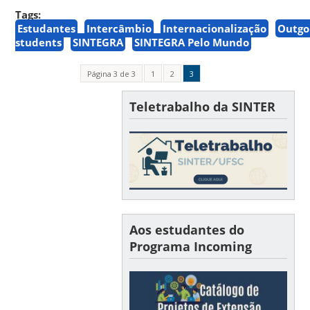
Tags:
Estudantes
Intercâmbio
Internacionalização
Outgo
students
SINTEGRA
SINTEGRA Pelo Mundo
Página 3 de 3
1
2
3
Teletrabalho da SINTER
Aos estudantes do
Programa Incoming