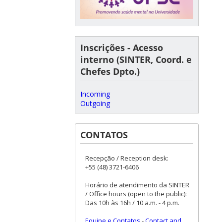
Inscrições - Acesso
interno (SINTER, Coord. e
Chefes Dpto.)
Incoming
Outgoing
CONTATOS
Recepção / Reception desk:
+55 (48) 3721-6406
Horário de atendimento da SINTER
/ Office hours (open to the public):
Das 10h às 16h / 10 a.m. - 4 p.m.
Equipe e Contatos
-
Contact and