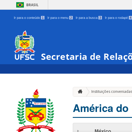
BRASIL
Ir para o conteúdo
1
Ir para o menu
2
Ir para a busca
3
Ir para o rodapé
4
Secretaria de Relaç
Instituições conveniada
América do 
México