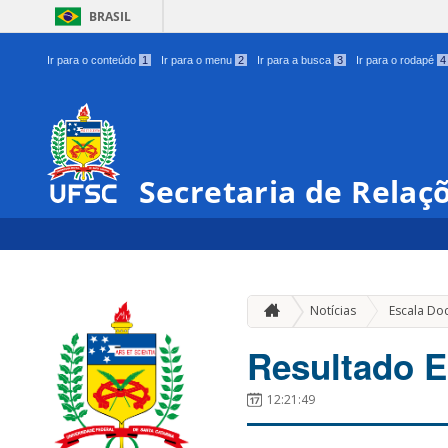
BRASIL
Ir para o conteúdo
1
Ir para o menu
2
Ir para a busca
3
Ir para o rodapé
4
Secretaria de Relaç
Notícias
Escala Do
Resultado E
12:21:49