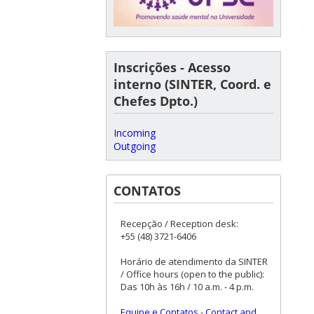
Inscrições - Acesso
interno (SINTER, Coord. e
Chefes Dpto.)
Incoming
Outgoing
CONTATOS
Recepção / Reception desk:
+55 (48) 3721-6406
Horário de atendimento da SINTER
/ Office hours (open to the public):
Das 10h às 16h / 10 a.m. - 4 p.m.
Equipe e Contatos
-
Contact and