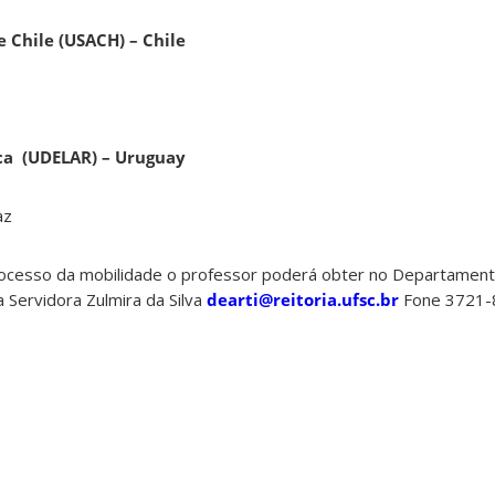
 Chile (USACH) – Chile
ca (UDELAR) – Uruguay
az
ocesso da mobilidade o professor poderá obter no Departamento
 Servidora Zulmira da Silva
dearti@reitoria.ufsc.br
Fone 3721-