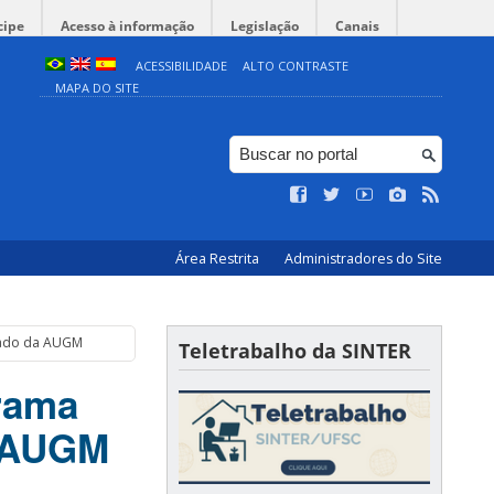
cipe
Acesso à informação
Legislação
Canais
ACESSIBILIDADE
ALTO CONTRASTE
MAPA DO SITE
Área Restrita
Administradores do Site
grado da AUGM
Teletrabalho da SINTER
grama
a AUGM