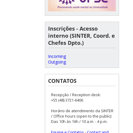
Inscrições - Acesso
interno (SINTER, Coord. e
Chefes Dpto.)
Incoming
Outgoing
CONTATOS
Recepção / Reception desk:
+55 (48) 3721-6406
Horário de atendimento da SINTER
/ Office hours (open to the public):
Das 10h às 16h / 10 a.m. - 4 p.m.
Equipe e Contatos
-
Contact and