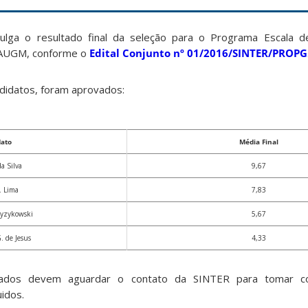
ulga o resultado final da seleção para o Programa Escala d
AUGM, conforme o
Edital Conjunto nº 01/2016/SINTER/PROPG
didatos, foram aprovados:
dato
Média Final
a Silva
9,67
 Lima
7,83
Wyzykowski
5,67
. de Jesus
4,33
ficados devem aguardar o contato da SINTER para tomar c
idos.