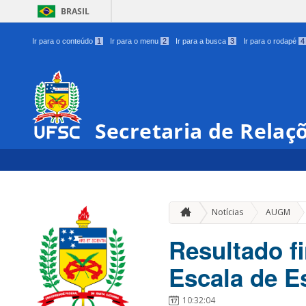
BRASIL
Ir para o conteúdo
1
Ir para o menu
2
Ir para a busca
3
Ir para o rodapé
4
Secretaria de Relaç
»
Notícias
AUGM
Resultado f
Escala de E
10:32:04