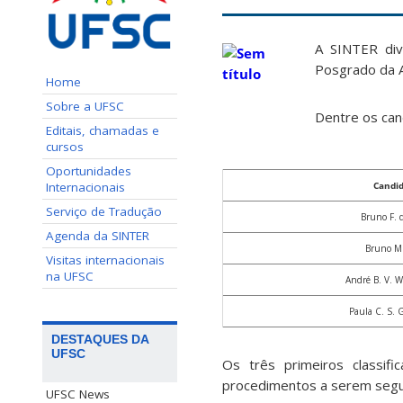
A SINTER div
Posgrado da 
Home
Sobre a UFSC
Dentre os can
Editais, chamadas e
cursos
Oportunidades
Internacionais
Candi
Serviço de Tradução
Bruno F. d
Agenda da SINTER
Bruno M.
Visitas internacionais
na UFSC
André B. V. 
Paula C. S. G
DESTAQUES DA
UFSC
Os três primeiros classi
procedimentos a serem segu
UFSC News