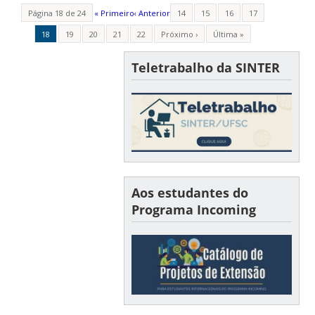
Página 18 de 24
« Primeiro
‹ Anterior
14
15
16
17
18
19
20
21
22
Próximo ›
Última »
Teletrabalho da SINTER
Aos estudantes do
Programa Incoming