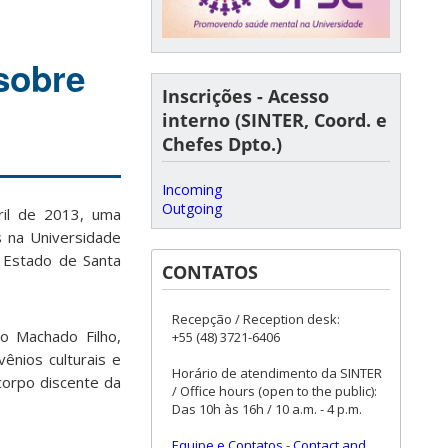
 sobre
Inscrições - Acesso
interno (SINTER, Coord. e
Chefes Dpto.)
Incoming
Outgoing
ril de 2013, uma
 na Universidade
o Estado de Santa
CONTATOS
Recepção / Reception desk:
ro Machado Filho,
+55 (48) 3721-6406
ênios culturais e
Horário de atendimento da SINTER
corpo discente da
/ Office hours (open to the public):
Das 10h às 16h / 10 a.m. - 4 p.m.
Equipe e Contatos
-
Contact and