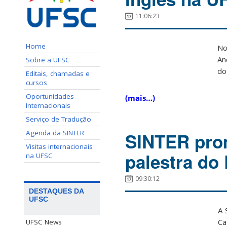
11:06:23
Home
No
An
Sobre a UFSC
do
Editais, chamadas e
cursos
Oportunidades
(mais…)
Internacionais
Serviço de Tradução
Agenda da SINTER
SINTER pro
Visitas internacionais
palestra do
na UFSC
09:30:12
DESTAQUES DA
UFSC
A 
Ca
UFSC News