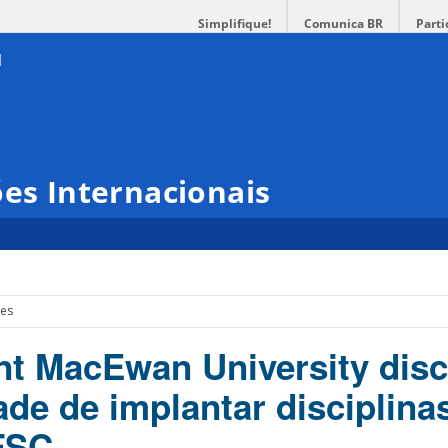
Simplifique!
Comunica BR
Parti
ões Internacionais
es
t MacEwan University disc
ade de implantar disciplin
FSC