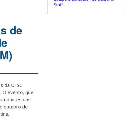
Staff
as de
de
GM)
es da UFSC
. O evento, que
estudantes das
de outubro de
tina.