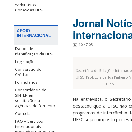
Webinários –
Conexões UFSC
Jornal Notíc
internacion
APOIO
INTERNACIONAL
10:47:03
Dados de
identificação da UFSC
Legislação
Conversão de
Secretário de Relações Internaci
Créditos
UFSC, Prof. Luiz Carlos Pinheiro
Formulários
Filho
Concordância da
SINTER em
Na entrevista, o Secretário
solicitações a
destacou que a UFSC não co
agências de fomento
programas de intercâmbio. 
Cotutela
UFSC seja composto por estud
FAQ – Serviços
internacionais
prestados por outros