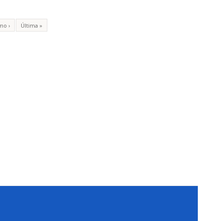
mo ›
Última »