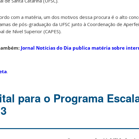
al de Santa Catarina (UFSC).
ordo com a matéria, um dos motivos dessa procura é o alto conc
amas de pós-graduação da UFSC junto à Coordenação de Aperfe
al de Nível Superior (CAPES).
 também:
Jornal Notícias do Dia publica matéria sobre inte
eta
.
ital para o Programa Escal
13