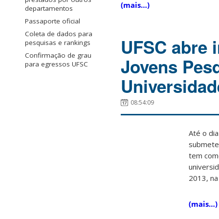
(mais…)
departamentos
Passaporte oficial
Coleta de dados para
UFSC abre i
pesquisas e rankings
Confirmação de grau
Jovens Pesq
para egressos UFSC
Universida
08:54:09
Até o di
submeter
tem como
universi
2013, na
(mais…)