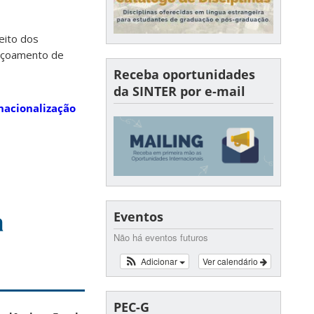
eito dos
içoamento de
Receba oportunidades
da SINTER por e-mail
rnacionalização
a
Eventos
Não há eventos futuros
Adicionar
Ver calendário
PEC-G