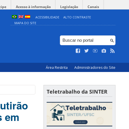
cipe
Acesso à informação
Legislação
Canais
ACESSIBILIDADE
ALTO CONTRASTE
MAPA DO SITE
Área Restrita
Administradores do Site
Teletrabalho da SINTER
utirão
as em