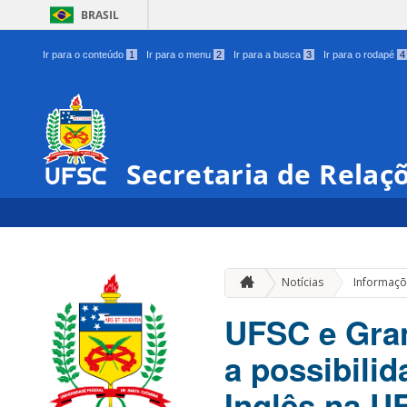
BRASIL
Ir para o conteúdo
1
Ir para o menu
2
Ir para a busca
3
Ir para o rodapé
4
Secretaria de Relaç
Notícias
Informaçõ
UFSC e Gran
a possibilid
Inglês na U