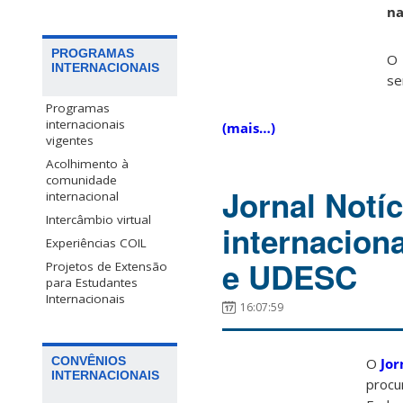
na
PROGRAMAS
O 
INTERNACIONAIS
se
Programas
internacionais
(mais…)
vigentes
Acolhimento à
comunidade
Jornal Notíc
internacional
Intercâmbio virtual
internacion
Experiências COIL
e UDESC
Projetos de Extensão
para Estudantes
Internacionais
16:07:59
CONVÊNIOS
O
Jor
INTERNACIONAIS
procu