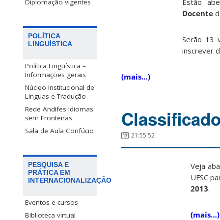
Estão ab
Diplomação vigentes
Docente
d
POLÍTICA
Serão 13 v
LINGUÍSTICA
inscrever 
Política Linguística –
Informações gerais
(mais…)
Núcleo Institucional de
Línguas e Tradução
Rede Andifes Idiomas
Classificado
sem Fronteiras
Sala de Aula Confúcio
21:55:52
PESQUISA E
Veja aba
PRÁTICA EM
UFSC pa
INTERNACIONALIZAÇÃO
2013
.
Eventos e cursos
(mais…)
Biblioteca virtual