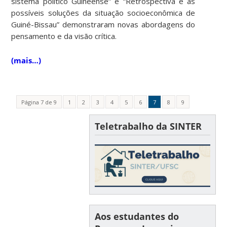
sistema político Guineense” e “Retrospectiva e as
possíveis soluções da situação socioeconômica de
Guiné-Bissau” demonstraram novas abordagens do
pensamento e da visão crítica.
(mais…)
Página 7 de 9
1
2
3
4
5
6
7
8
9
Teletrabalho da SINTER
Aos estudantes do