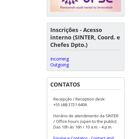
Inscrições - Acesso
interno (SINTER, Coord. e
Chefes Dpto.)
Incoming
Outgoing
CONTATOS
Recepção / Reception desk:
+55 (48) 3721-6406
Horário de atendimento da SINTER
/ Office hours (open to the public):
Das 10h às 16h / 10 a.m. - 4 p.m.
Equipe e Contatos
-
Contact and