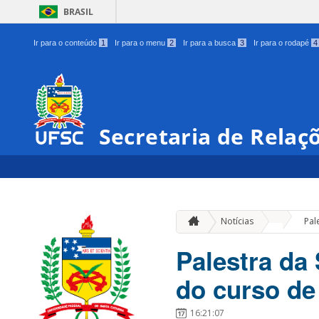
BRASIL
Ir para o conteúdo
1
Ir para o menu
2
Ir para a busca
3
Ir para o rodapé
4
Secretaria de Relaç
»
Notícias
Pal
Palestra da 
do curso de
16:21:07