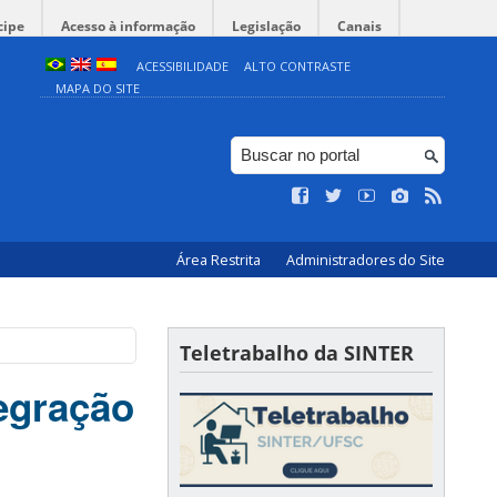
cipe
Acesso à informação
Legislação
Canais
ACESSIBILIDADE
ALTO CONTRASTE
MAPA DO SITE
Área Restrita
Administradores do Site
Teletrabalho da SINTER
tegração