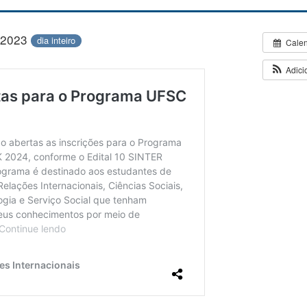
/2023
dia inteiro
Cale
Adici