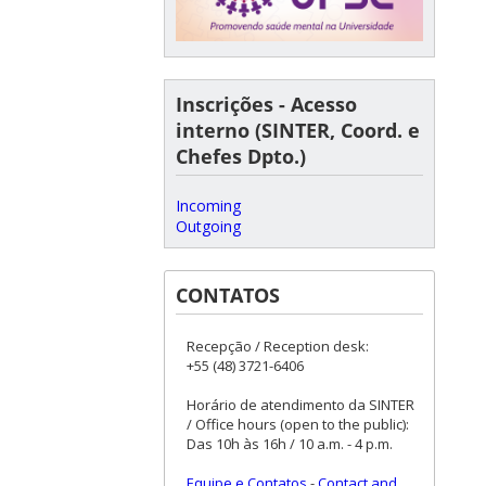
Inscrições - Acesso
interno (SINTER, Coord. e
Chefes Dpto.)
Incoming
Outgoing
CONTATOS
Recepção / Reception desk:
+55 (48) 3721-6406
Horário de atendimento da SINTER
/ Office hours (open to the public):
Das 10h às 16h / 10 a.m. - 4 p.m.
Equipe e Contatos
-
Contact and