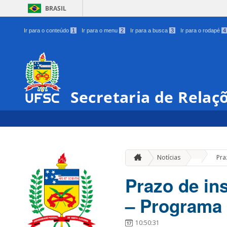
BRASIL
Ir para o conteúdo
1
Ir para o menu
2
Ir para a busca
3
Ir para o rodapé
4
Secretaria de Relaç
»
Notícias
Pra
Prazo de in
– Programa
10:50:31