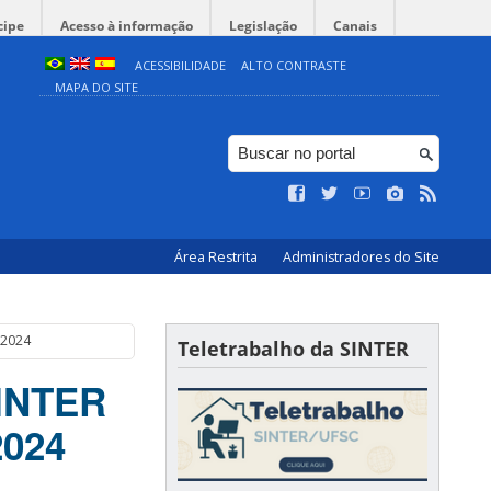
cipe
Acesso à informação
Legislação
Canais
ACESSIBILIDADE
ALTO CONTRASTE
MAPA DO SITE
Área Restrita
Administradores do Site
 2024
Teletrabalho da SINTER
SINTER
2024