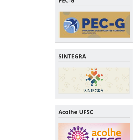
PEC-G
SINTEGRA
Acolhe UFSC