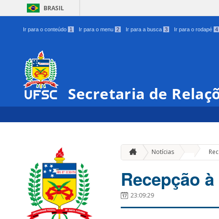
BRASIL
Ir para o conteúdo
1
Ir para o menu
2
Ir para a busca
3
Ir para o rodapé
4
Secretaria de Relaç
»
Notícias
Rec
Recepção à 
23:09:29