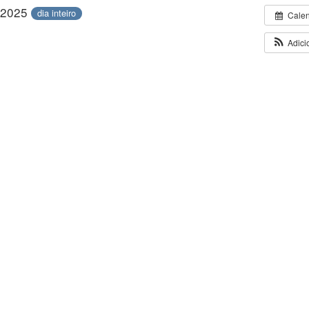
/2025
dia inteiro
Cale
Adici