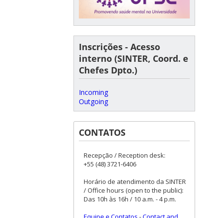
Inscrições - Acesso
interno (SINTER, Coord. e
Chefes Dpto.)
Incoming
Outgoing
CONTATOS
Recepção / Reception desk:
+55 (48) 3721-6406
Horário de atendimento da SINTER
/ Office hours (open to the public):
Das 10h às 16h / 10 a.m. - 4 p.m.
Equipe e Contatos
-
Contact and