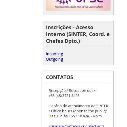
Inscrições - Acesso
interno (SINTER, Coord. e
Chefes Dpto.)
Incoming
Outgoing
CONTATOS
Recepção / Reception desk:
+55 (48) 3721-6406
Horário de atendimento da SINTER
/ Office hours (open to the public):
Das 10h às 16h / 10 a.m. - 4 p.m.
Equipe e Contatos
-
Contact and