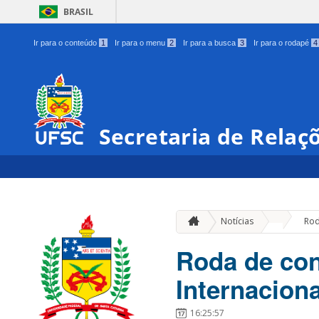
BRASIL
Ir para o conteúdo
1
Ir para o menu
2
Ir para a busca
3
Ir para o rodapé
4
Secretaria de Relaç
»
Notícias
Rod
Roda de con
Internacion
16:25:57