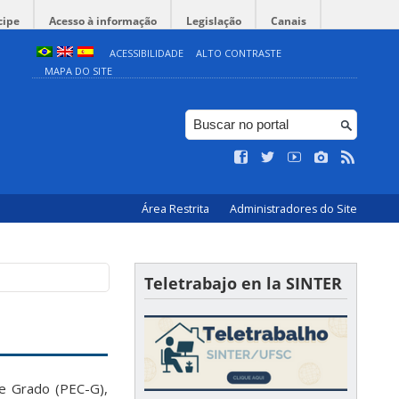
cipe
Acesso à informação
Legislação
Canais
ACESSIBILIDADE
ALTO CONTRASTE
MAPA DO SITE
Área Restrita
Administradores do Site
Teletrabajo en la SINTER
e Grado (PEC-G),