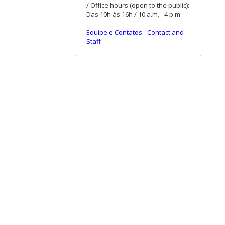
/ Office hours (open to the public):
Das 10h às 16h / 10 a.m. - 4 p.m.
Equipe e Contatos
-
Contact and
Staff