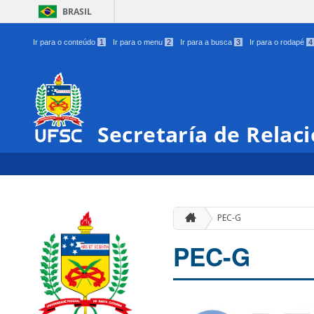
BRASIL
Ir para o conteúdo
1
Ir para o menu
2
Ir para a busca
3
Ir para o rodapé
4
Secretaría de Relac
PEC-G
PEC-G