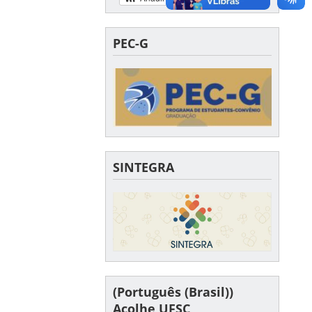
PEC-G
SINTEGRA
(Português (Brasil))
Acolhe UFSC