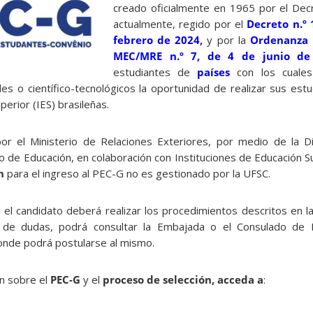
creado oficialmente en 1965 por el Decr
actualmente, regido por el
Decreto n.º 
febrero de 2024
,
y por la
Ordenanza I
MEC/MRE n.º 7, de 4 de junio de
estudiantes de
países
con los cuales
les o científico-tecnológicos la oportunidad de realizar sus es
perior (IES) brasileñas.
or el Ministerio de Relaciones Exteriores, por medio de la 
io de Educación, en colaboración con Instituciones de Educación S
n
para el ingreso al PEC-G no es gestionado por la UFSC.
, el candidato deberá realizar los procedimientos descritos en l
 de dudas, podrá consultar la Embajada o el Consulado de B
onde podrá postularse al mismo.
n sobre el
PEC-G
y el
proceso de selección, acceda a
: