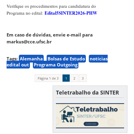
Verifique os procedimentos para candidatura do
Edital5SINTER2026-PHW
Programa no edital:
Em caso de dúvidas, envie e-mail para
markus@cce.ufsc.br
Tags:
Alemanha
Bolsas de Estudo
notícias
edital out
Programa Outgoing
Página 1 de 3
1
2
3
Teletrabalho da SINTER