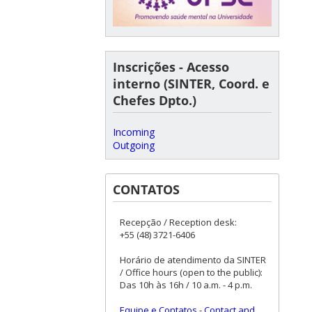
Inscrições - Acesso
interno (SINTER, Coord. e
Chefes Dpto.)
Incoming
Outgoing
CONTATOS
Recepção / Reception desk:
+55 (48) 3721-6406
Horário de atendimento da SINTER
/ Office hours (open to the public):
Das 10h às 16h / 10 a.m. - 4 p.m.
Equipe e Contatos
-
Contact and