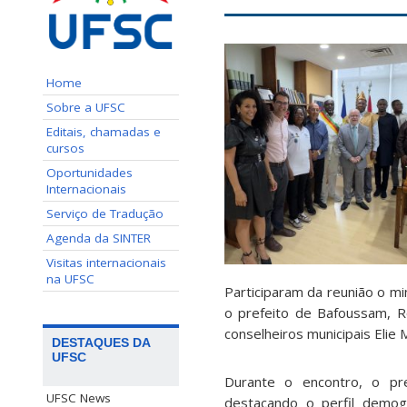
Home
Sobre a UFSC
Editais, chamadas e
cursos
Oportunidades
Internacionais
Serviço de Tradução
Agenda da SINTER
Visitas internacionais
na UFSC
Participaram da reunião o mi
o prefeito de Bafoussam, Ro
conselheiros municipais Eli
DESTAQUES DA
UFSC
Durante o encontro, o pre
UFSC News
destacando o perfil demogr