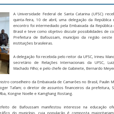
A Universidade Federal de Santa Catarina (UFSC) rece
quinta-feira, 10 de abril, uma delegação da Repúblic
encontro foi intermediado pela Embaixada da Repúblic
Brasil e teve como objetivo discutir possibilidades de 
Prefeitura de Bafoussam, município da região oest
instituições brasileiras.
A delegação foi recebida pelo reitor da UFSC, Irineu Man
secretário de Relações Internacionais da UFSC, Luiz
Machado Filho; e pelo chefe de Gabinete, Bernardo Meyer
nistro conselheiro da Embaixada de Camarões no Brasil, Paulin M
ger Tafam; o diretor de assuntos financeiros da prefeitura, 
e Mba, Kongne Noelle e Kamghang Rostang.
feito de Bafoussam manifestou interesse na educação ofe
áfico do município, cuja população é composta majoritariam