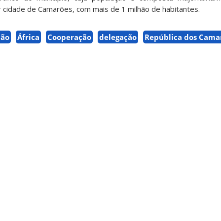
r cidade de Camarões, com mais de 1 milhão de habitantes.
ção
África
Cooperação
delegação
República dos Cama