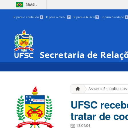
BRASIL
Ir para o conteúdo
1
Ir para o menu
2
Ir para a busca
3
Ir para o rodapé
4
Secretaria de Relaç
Assunto: República do
UFSC receb
tratar de co
13:04:04