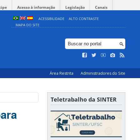
cipe
Acesso à informação
Legislação
Canais
ACESSIBILIDADE
ALTO CONTRASTE
MAPA DO SITE
Área Restrita
Administradores do Site
Teletrabalho da SINTER
ara