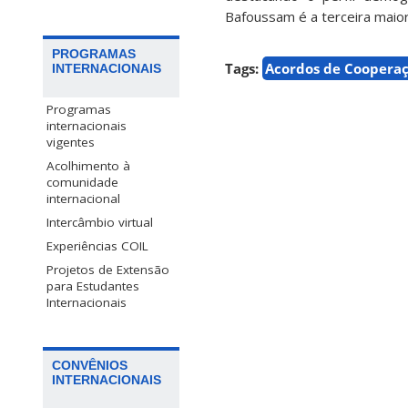
Bafoussam é a terceira maio
PROGRAMAS
Tags:
Acordos de Coopera
INTERNACIONAIS
Programas
internacionais
vigentes
Acolhimento à
comunidade
internacional
Intercâmbio virtual
Experiências COIL
Projetos de Extensão
para Estudantes
Internacionais
CONVÊNIOS
INTERNACIONAIS