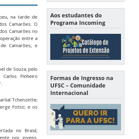
Aos estudantes do
beu, na tarde de
Programa Incoming
a dos Camarões. O
a dos Camarões no
cooperação entre a
e de Camarões, e
oel de Souza; pelo
 Carlos Pinheiro
Formas de Ingresso na
.
UFSC – Comunidade
Internacional
artial Tchenzette;
Serge Fotso; e os
rtada no Brasil,
ente por jovens.