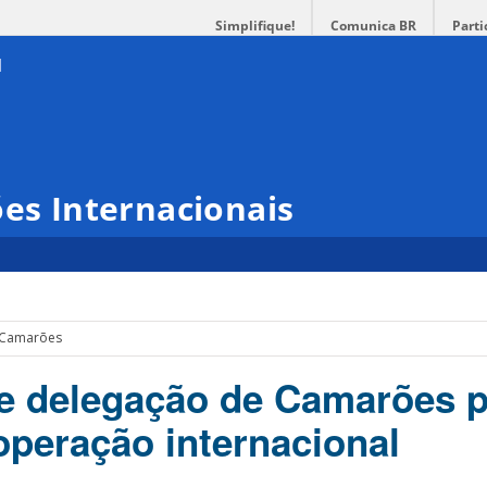
Simplifique!
Comunica BR
Parti
ões Internacionais
s Camarões
e delegação de Camarões p
operação internacional