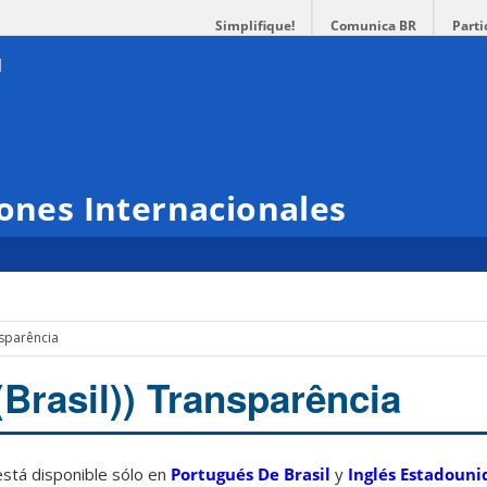
Simplifique!
Comunica BR
Parti
iones Internacionales
nsparência
(Brasil)) Transparência
está disponible sólo en
Portugués De Brasil
y
Inglés Estadouni