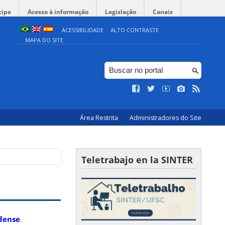
cipe
Acesso à informação
Legislação
Canais
ACESSIBILIDADE
ALTO CONTRASTE
MAPA DO SITE
Área Restrita
Administradores do Site
Teletrabajo en la SINTER
dense
.