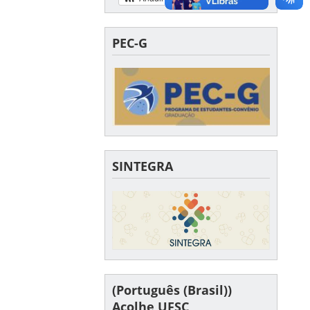
PEC-G
SINTEGRA
(Português (Brasil))
Acolhe UFSC