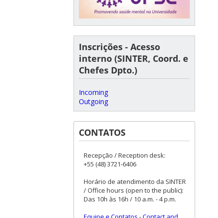
Inscrições - Acesso
interno (SINTER, Coord. e
Chefes Dpto.)
Incoming
Outgoing
CONTATOS
Recepção / Reception desk:
+55 (48) 3721-6406
Horário de atendimento da SINTER
/ Office hours (open to the public):
Das 10h às 16h / 10 a.m. - 4 p.m.
Equipe e Contatos
-
Contact and