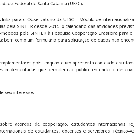
rsidade Federal de Santa Catarina (UFSC).
s links para o Observatório da UFSC – Módulo de internacionaliza
s pela SINTER desde 2015; o calendário das atividades previs
ornecidos pela SINTER à Pesquisa Cooperação Brasileira para 
); bem como um formulário para solicitação de dados não encon
omplementares pois, enquanto um apresenta conteúdo estritame
ões implementadas que permitem ao público entender o desenv
de seu interesse.
obre acordos de cooperação, estudantes internacionais reg
 internacionais de estudantes, docentes e servidores Técnico-A