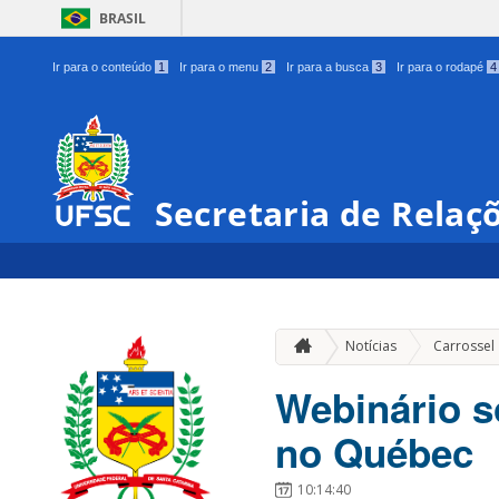
BRASIL
Ir para o conteúdo
1
Ir para o menu
2
Ir para a busca
3
Ir para o rodapé
4
Secretaria de Relaç
Notícias
Carrossel
Webinário s
no Québec
10:14:40