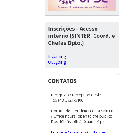
Inscrições - Acesso
interno (SINTER, Coord. e
Chefes Dpto.)
Incoming
Outgoing
CONTATOS
Recepção / Reception desk:
+55 (48) 3721-6406
Horário de atendimento da SINTER
/ Office hours (open to the public):
Das 10h às 16h / 10 a.m. - 4 p.m.
Equipe e Contatos
-
Contact and