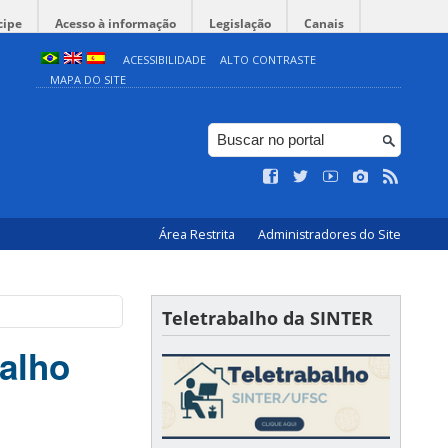
cipe
Acesso à informação
Legislação
Canais
ACESSIBILIDADE
ALTO CONTRASTE
MAPA DO SITE
Área Restrita
Administradores do Site
Teletrabalho da SINTER
alho