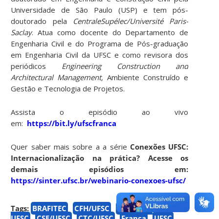
Universidade de São Paulo (USP) e tem pós-
doutorado pela
CentraleSupélec/Université Paris-
Saclay
. Atua como docente do Departamento de
Engenharia Civil e do Programa de Pós-graduação
em Engenharia Civil da UFSC e como revisora dos
periódicos
Engineering Construction and
Architectural Management,
Ambiente Construído e
Gestão e Tecnologia de Projetos.
Assista o episódio ao vivo
em:
https://bit.ly/ufscfranca
Quer saber mais sobre a a série
Conexões UFSC:
Internacionalização na prática? Acesse os
demais episódios em:
https://sinter.ufsc.br/webinario-conexoes-ufsc/
Tags:
BRAFITEC
CFH/UFSC
Conexões
UFSC
CSE/UFSC
CTC/UFSC
França
UFSC